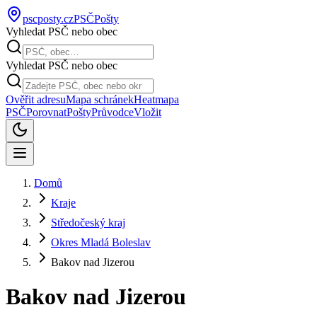
pscposty
.cz
PSČ
Pošty
Vyhledat PSČ nebo obec
Vyhledat PSČ nebo obec
Ověřit adresu
Mapa schránek
Heatmapa
PSČ
Porovnat
Pošty
Průvodce
Vložit
Domů
Kraje
Středočeský kraj
Okres Mladá Boleslav
Bakov nad Jizerou
Bakov nad Jizerou