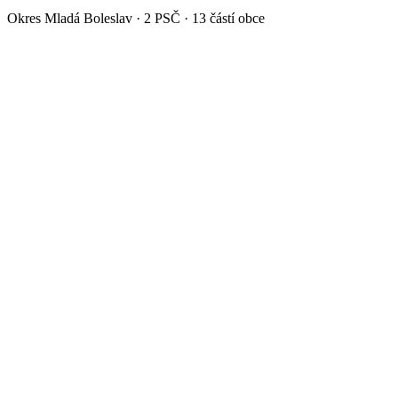
Okres
Mladá Boleslav
·
2
PSČ ·
13
částí obce