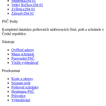
Studénka
294 01
Velký Rečkov
294 01
Zvířetice
294 01
Zájezdy
294 01
PSČ Pošty
Kompletní databáze poštovních směrovacích čísel, pošt a schránek v
České republice.
Nástroje
Ověření adresy
Mapa schránek
Porovnání PSČ
Vložit vyhledávač
Prozkoumat
Kraje a okresy
Seznam pošt
Poštovní schránky
Heatmapa PSČ
Průvodce
Vyhledávání