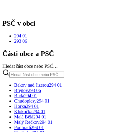
PSČ v obci
294 01
293 06
Části obce a PSČ
Hledat část obce nebo PSČ…
Bakov nad Jizerou
294 01
Brejlov
293 06
Buda
294 01
Chudoplesy
294 01
Horka
294 01
Klokočka
294 01
Malá Bělá
294 01
Malý Rečkov
294 01
Podhradí
294 01