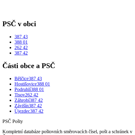
PSČ v obci
387 43
388 01
262 42
387 42
Části obce a PSČ
Bělčice
387 43
Hostišovice
388 01
Podruhlí
388 01
Tisov
262 42
Záhrobí
387 42
Závišín
387 42
Újezdec
387 42
PSČ Pošty
Kompletní databáze poštovních směrovacích čísel, pošt a schránek v