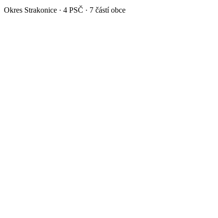
Okres
Strakonice
·
4
PSČ ·
7
částí obce