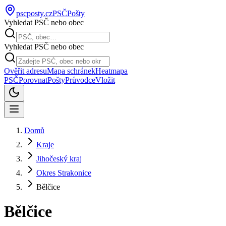
pscposty
.cz
PSČ
Pošty
Vyhledat PSČ nebo obec
Vyhledat PSČ nebo obec
Ověřit adresu
Mapa schránek
Heatmapa
PSČ
Porovnat
Pošty
Průvodce
Vložit
Domů
Kraje
Jihočeský kraj
Okres Strakonice
Bělčice
Bělčice