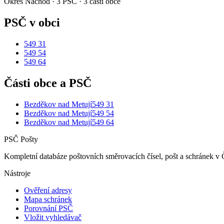
Okres
Náchod
·
3
PSČ ·
3
částí obce
PSČ v obci
549 31
549 54
549 64
Části obce a PSČ
Bezděkov nad Metují
549 31
Bezděkov nad Metují
549 54
Bezděkov nad Metují
549 64
PSČ Pošty
Kompletní databáze poštovních směrovacích čísel, pošt a schránek v 
Nástroje
Ověření adresy
Mapa schránek
Porovnání PSČ
Vložit vyhledávač