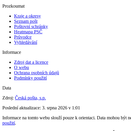
Prozkoumat
Kraje a okresy
Seznam pošt
Poštovní schránky
Heatmapa PSČ
Průvodce
Vyhledávání
Informace
Zdroj dat a licence
O webu
Ochrana osobních údajů
Podmínky použití
Data
Zdroj:
Česká pošta, s.p.
Poslední aktualizace:
3. srpna 2026 v 1:01
Informace na tomto webu slouží pouze k orientaci. Data mohou být neú
použití
.