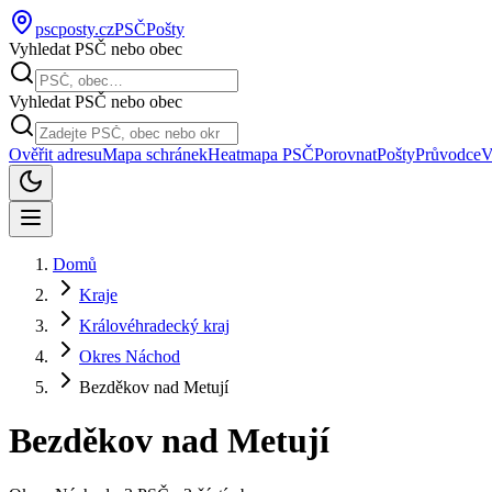
pscposty
.cz
PSČ
Pošty
Vyhledat PSČ nebo obec
Vyhledat PSČ nebo obec
Ověřit adresu
Mapa schránek
Heatmapa PSČ
Porovnat
Pošty
Průvodce
V
Domů
Kraje
Královéhradecký kraj
Okres Náchod
Bezděkov nad Metují
Bezděkov nad Metují