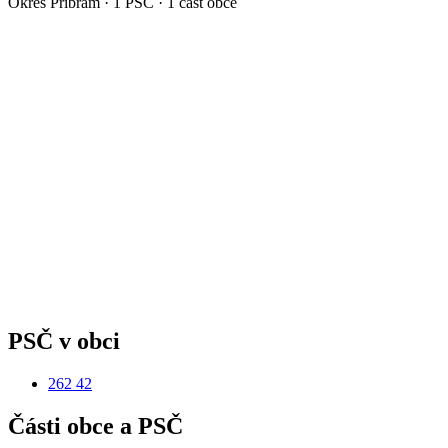
Okres
Příbram
·
1
PSČ ·
1
část obce
PSČ v obci
262 42
Části obce a PSČ