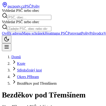
pscposty
.cz
PSČ
Pošty
Vyhledat PSČ nebo obec
Vyhledat PSČ nebo obec
Ověřit adresu
Mapa schránek
Heatmapa PSČ
Porovnat
Pošty
Průvodce
V
Domů
Kraje
Středočeský kraj
Okres Příbram
Bezděkov pod Třemšínem
Bezděkov pod Třemšínem