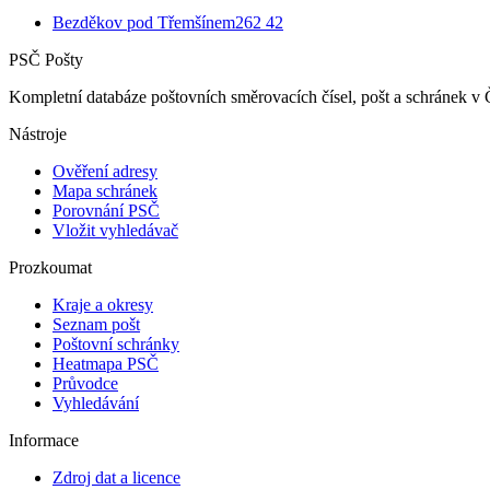
Bezděkov pod Třemšínem
262 42
PSČ Pošty
Kompletní databáze poštovních směrovacích čísel, pošt a schránek v 
Nástroje
Ověření adresy
Mapa schránek
Porovnání PSČ
Vložit vyhledávač
Prozkoumat
Kraje a okresy
Seznam pošt
Poštovní schránky
Heatmapa PSČ
Průvodce
Vyhledávání
Informace
Zdroj dat a licence