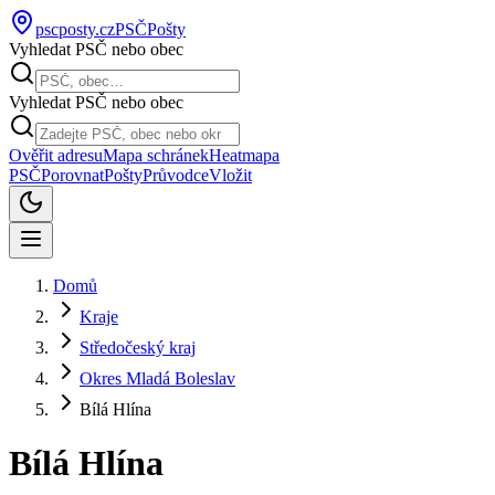
pscposty
.cz
PSČ
Pošty
Vyhledat PSČ nebo obec
Vyhledat PSČ nebo obec
Ověřit adresu
Mapa schránek
Heatmapa
PSČ
Porovnat
Pošty
Průvodce
Vložit
Domů
Kraje
Středočeský kraj
Okres Mladá Boleslav
Bílá Hlína
Bílá Hlína