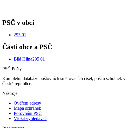
PSČ v obci
295 01
Části obce a PSČ
Bílá Hlína
295 01
PSČ Pošty
Kompletní databáze poštovních směrovacích čísel, pošt a schránek v
České republice.
Nástroje
Ověření adresy
Mapa schránek
Porovnání PSČ
Vložit vyhledávač