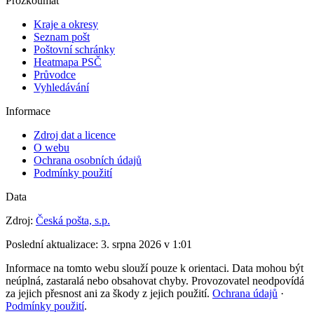
Prozkoumat
Kraje a okresy
Seznam pošt
Poštovní schránky
Heatmapa PSČ
Průvodce
Vyhledávání
Informace
Zdroj dat a licence
O webu
Ochrana osobních údajů
Podmínky použití
Data
Zdroj:
Česká pošta, s.p.
Poslední aktualizace:
3. srpna 2026 v 1:01
Informace na tomto webu slouží pouze k orientaci. Data mohou být
neúplná, zastaralá nebo obsahovat chyby. Provozovatel neodpovídá
za jejich přesnost ani za škody z jejich použití.
Ochrana údajů
·
Podmínky použití
.