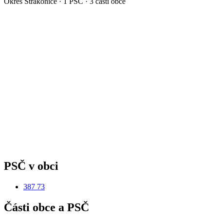
Okres
Strakonice
·
1
PSČ ·
3
částí obce
PSČ v obci
387 73
Části obce a PSČ