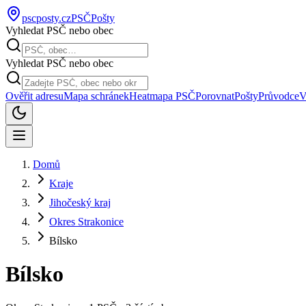
pscposty
.cz
PSČ
Pošty
Vyhledat PSČ nebo obec
Vyhledat PSČ nebo obec
Ověřit adresu
Mapa schránek
Heatmapa PSČ
Porovnat
Pošty
Průvodce
V
Domů
Kraje
Jihočeský kraj
Okres Strakonice
Bílsko
Bílsko