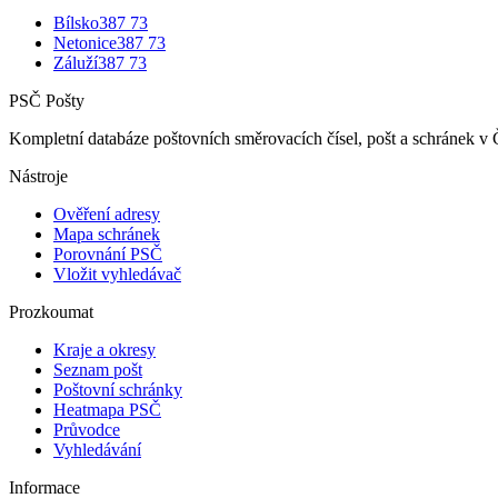
Bílsko
387 73
Netonice
387 73
Záluží
387 73
PSČ Pošty
Kompletní databáze poštovních směrovacích čísel, pošt a schránek v 
Nástroje
Ověření adresy
Mapa schránek
Porovnání PSČ
Vložit vyhledávač
Prozkoumat
Kraje a okresy
Seznam pošt
Poštovní schránky
Heatmapa PSČ
Průvodce
Vyhledávání
Informace