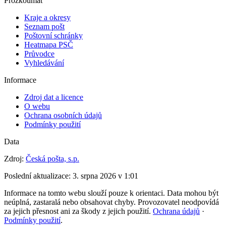
Prozkoumat
Kraje a okresy
Seznam pošt
Poštovní schránky
Heatmapa PSČ
Průvodce
Vyhledávání
Informace
Zdroj dat a licence
O webu
Ochrana osobních údajů
Podmínky použití
Data
Zdroj:
Česká pošta, s.p.
Poslední aktualizace:
3. srpna 2026 v 1:01
Informace na tomto webu slouží pouze k orientaci. Data mohou být
neúplná, zastaralá nebo obsahovat chyby. Provozovatel neodpovídá
za jejich přesnost ani za škody z jejich použití.
Ochrana údajů
·
Podmínky použití
.