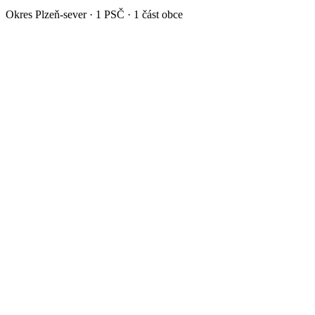
Okres
Plzeň-sever
·
1
PSČ ·
1
část obce