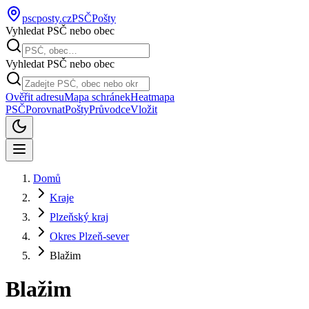
pscposty
.cz
PSČ
Pošty
Vyhledat PSČ nebo obec
Vyhledat PSČ nebo obec
Ověřit adresu
Mapa schránek
Heatmapa
PSČ
Porovnat
Pošty
Průvodce
Vložit
Domů
Kraje
Plzeňský kraj
Okres Plzeň-sever
Blažim
Blažim