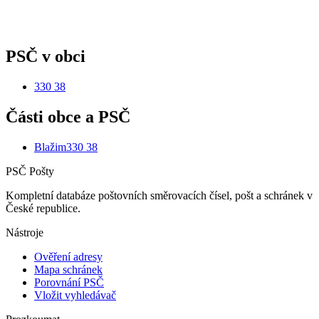
PSČ v obci
330 38
Části obce a PSČ
Blažim
330 38
PSČ Pošty
Kompletní databáze poštovních směrovacích čísel, pošt a schránek v
České republice.
Nástroje
Ověření adresy
Mapa schránek
Porovnání PSČ
Vložit vyhledávač