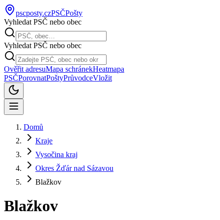
pscposty
.cz
PSČ
Pošty
Vyhledat PSČ nebo obec
Vyhledat PSČ nebo obec
Ověřit adresu
Mapa schránek
Heatmapa
PSČ
Porovnat
Pošty
Průvodce
Vložit
Domů
Kraje
Vysočina kraj
Okres Žďár nad Sázavou
Blažkov
Blažkov