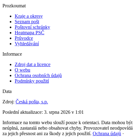
Prozkoumat
Kraje a okresy
Seznam pošt
Poštovní schránky
Heatmapa PSČ
Průvodce
Vyhledávání
Informace
Zdroj dat a licence
O webu
Ochrana osobních údajů
Podmínky použití
Data
Zdroj:
Česká pošta, s.p.
Poslední aktualizace:
3. srpna 2026 v 1:01
Informace na tomto webu slouží pouze k orientaci. Data mohou být
neúplná, zastaralá nebo obsahovat chyby. Provozovatel neodpovídá
za jejich přesnost ani za škody z jejich použití.
Ochrana údajů
·