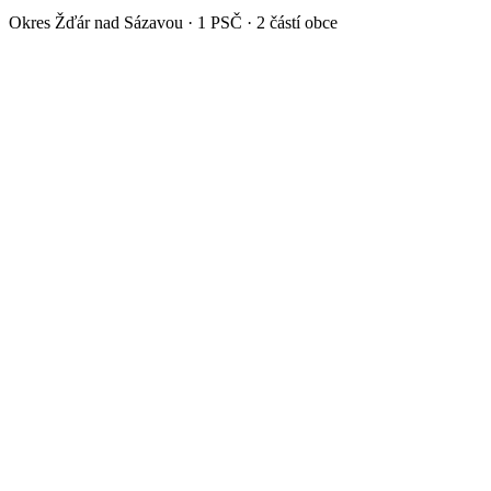
Okres
Žďár nad Sázavou
·
1
PSČ ·
2
částí obce