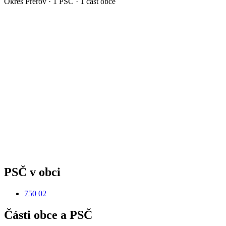
Okres
Přerov
·
1
PSČ ·
1
část obce
PSČ v obci
750 02
Části obce a PSČ