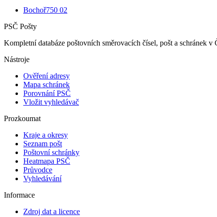
Bochoř
750 02
PSČ Pošty
Kompletní databáze poštovních směrovacích čísel, pošt a schránek v 
Nástroje
Ověření adresy
Mapa schránek
Porovnání PSČ
Vložit vyhledávač
Prozkoumat
Kraje a okresy
Seznam pošt
Poštovní schránky
Heatmapa PSČ
Průvodce
Vyhledávání
Informace
Zdroj dat a licence