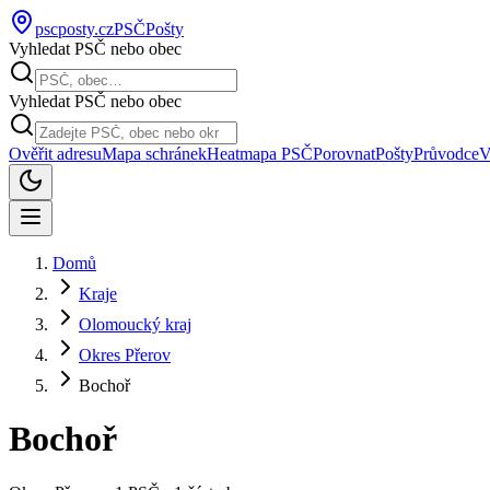
pscposty
.cz
PSČ
Pošty
Vyhledat PSČ nebo obec
Vyhledat PSČ nebo obec
Ověřit adresu
Mapa schránek
Heatmapa PSČ
Porovnat
Pošty
Průvodce
V
Domů
Kraje
Olomoucký kraj
Okres Přerov
Bochoř
Bochoř