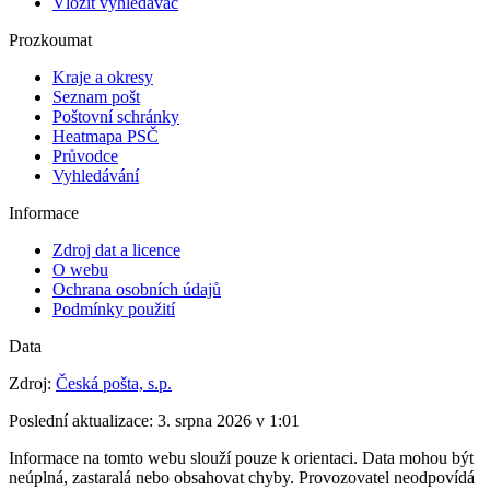
Vložit vyhledávač
Prozkoumat
Kraje a okresy
Seznam pošt
Poštovní schránky
Heatmapa PSČ
Průvodce
Vyhledávání
Informace
Zdroj dat a licence
O webu
Ochrana osobních údajů
Podmínky použití
Data
Zdroj:
Česká pošta, s.p.
Poslední aktualizace:
3. srpna 2026 v 1:01
Informace na tomto webu slouží pouze k orientaci. Data mohou být
neúplná, zastaralá nebo obsahovat chyby. Provozovatel neodpovídá