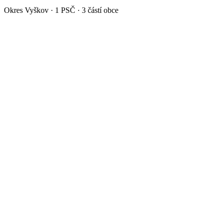
Okres
Vyškov
·
1
PSČ ·
3
částí obce