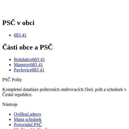
PSČ v obci
683 41
Části obce a PSČ
Bohdalice
683 41
Manerov
683 41
Pavlovice
683 41
PSČ Pošty
Kompletní databáze poštovních směrovacích čísel, pošt a schránek v
České republice.
Nástroje
Ověření adresy
Mapa schránek
Porovnání PSČ