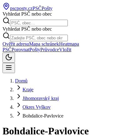
pscposty
.cz
PSČ
Pošty
Vyhledat PSČ nebo obec
Vyhledat PSČ nebo obec
Ověřit adresu
Mapa schránek
Heatmapa
PSČ
Porovnat
Pošty
Průvodce
Vložit
Domů
Kraje
Jihomoravský kraj
Okres Vyškov
Bohdalice-Pavlovice
Bohdalice-Pavlovice