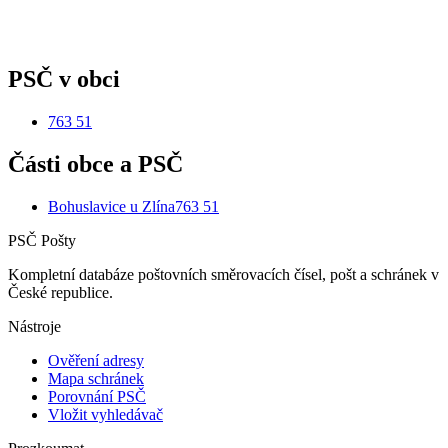
PSČ v obci
763 51
Části obce a PSČ
Bohuslavice u Zlína
763 51
PSČ Pošty
Kompletní databáze poštovních směrovacích čísel, pošt a schránek v
České republice.
Nástroje
Ověření adresy
Mapa schránek
Porovnání PSČ
Vložit vyhledávač