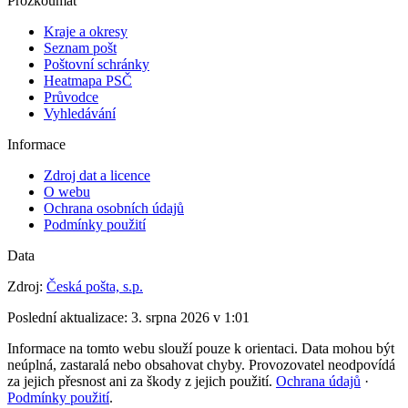
Prozkoumat
Kraje a okresy
Seznam pošt
Poštovní schránky
Heatmapa PSČ
Průvodce
Vyhledávání
Informace
Zdroj dat a licence
O webu
Ochrana osobních údajů
Podmínky použití
Data
Zdroj:
Česká pošta, s.p.
Poslední aktualizace:
3. srpna 2026 v 1:01
Informace na tomto webu slouží pouze k orientaci. Data mohou být
neúplná, zastaralá nebo obsahovat chyby. Provozovatel neodpovídá
za jejich přesnost ani za škody z jejich použití.
Ochrana údajů
·
Podmínky použití
.