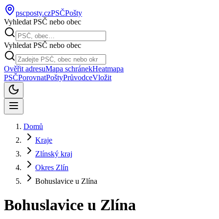
pscposty
.cz
PSČ
Pošty
Vyhledat PSČ nebo obec
Vyhledat PSČ nebo obec
Ověřit adresu
Mapa schránek
Heatmapa
PSČ
Porovnat
Pošty
Průvodce
Vložit
Domů
Kraje
Zlínský kraj
Okres Zlín
Bohuslavice u Zlína
Bohuslavice u Zlína