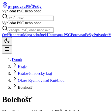
pscposty
.cz
PSČ
Pošty
Vyhledat PSČ nebo obec
Vyhledat PSČ nebo obec
Ověřit adresu
Mapa schránek
Heatmapa PSČ
Porovnat
Pošty
Průvodce
V
Domů
Kraje
Královéhradecký kraj
Okres Rychnov nad Kněžnou
Bolehošť
Bolehošť