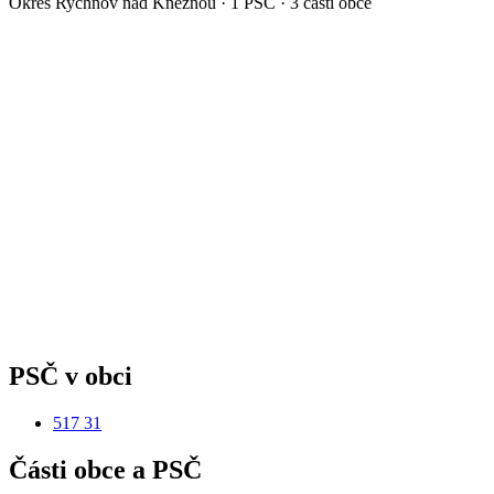
Okres
Rychnov nad Kněžnou
·
1
PSČ ·
3
částí obce
PSČ v obci
517 31
Části obce a PSČ