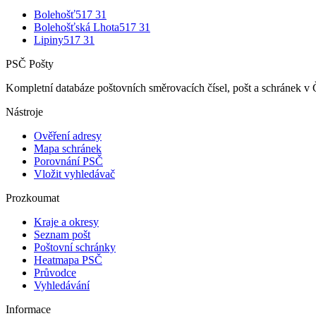
Bolehošť
517 31
Bolehošťská Lhota
517 31
Lipiny
517 31
PSČ Pošty
Kompletní databáze poštovních směrovacích čísel, pošt a schránek v 
Nástroje
Ověření adresy
Mapa schránek
Porovnání PSČ
Vložit vyhledávač
Prozkoumat
Kraje a okresy
Seznam pošt
Poštovní schránky
Heatmapa PSČ
Průvodce
Vyhledávání
Informace