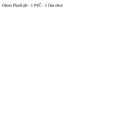
Okres
Plzeň-jih
·
1
PSČ ·
1
část obce