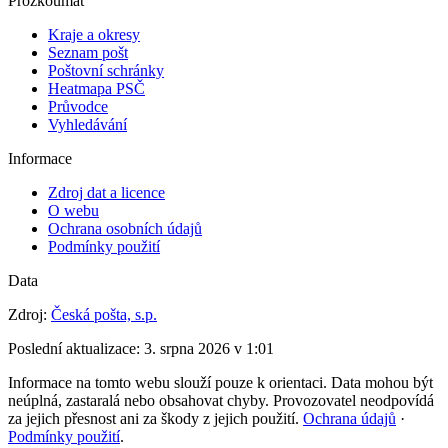
Prozkoumat
Kraje a okresy
Seznam pošt
Poštovní schránky
Heatmapa PSČ
Průvodce
Vyhledávání
Informace
Zdroj dat a licence
O webu
Ochrana osobních údajů
Podmínky použití
Data
Zdroj:
Česká pošta, s.p.
Poslední aktualizace:
3. srpna 2026 v 1:01
Informace na tomto webu slouží pouze k orientaci. Data mohou být
neúplná, zastaralá nebo obsahovat chyby. Provozovatel neodpovídá
za jejich přesnost ani za škody z jejich použití.
Ochrana údajů
·
Podmínky použití
.