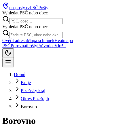
pscposty
.cz
PSČ
Pošty
Vyhledat PSČ nebo obec
Vyhledat PSČ nebo obec
Ověřit adresu
Mapa schránek
Heatmapa
PSČ
Porovnat
Pošty
Průvodce
Vložit
Domů
Kraje
Plzeňský kraj
Okres Plzeň-jih
Borovno
Borovno