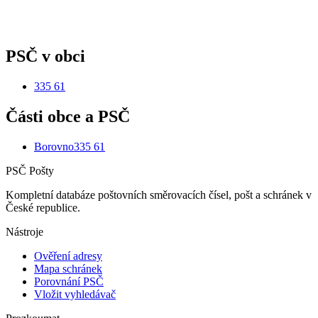
PSČ v obci
335 61
Části obce a PSČ
Borovno
335 61
PSČ Pošty
Kompletní databáze poštovních směrovacích čísel, pošt a schránek v
České republice.
Nástroje
Ověření adresy
Mapa schránek
Porovnání PSČ
Vložit vyhledávač