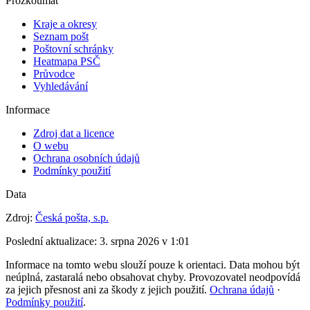
Prozkoumat
Kraje a okresy
Seznam pošt
Poštovní schránky
Heatmapa PSČ
Průvodce
Vyhledávání
Informace
Zdroj dat a licence
O webu
Ochrana osobních údajů
Podmínky použití
Data
Zdroj:
Česká pošta, s.p.
Poslední aktualizace:
3. srpna 2026 v 1:01
Informace na tomto webu slouží pouze k orientaci. Data mohou být
neúplná, zastaralá nebo obsahovat chyby. Provozovatel neodpovídá
za jejich přesnost ani za škody z jejich použití.
Ochrana údajů
·
Podmínky použití
.