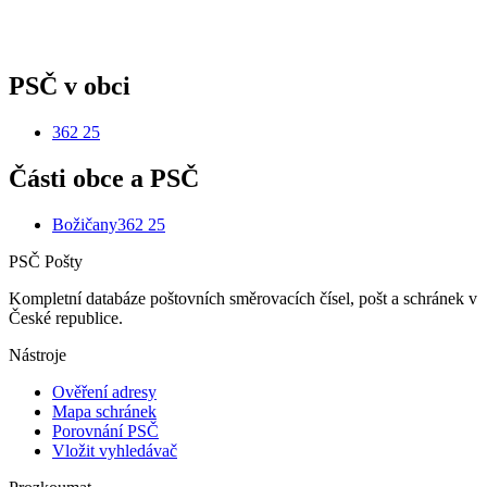
PSČ v obci
362 25
Části obce a PSČ
Božičany
362 25
PSČ Pošty
Kompletní databáze poštovních směrovacích čísel, pošt a schránek v
České republice.
Nástroje
Ověření adresy
Mapa schránek
Porovnání PSČ
Vložit vyhledávač