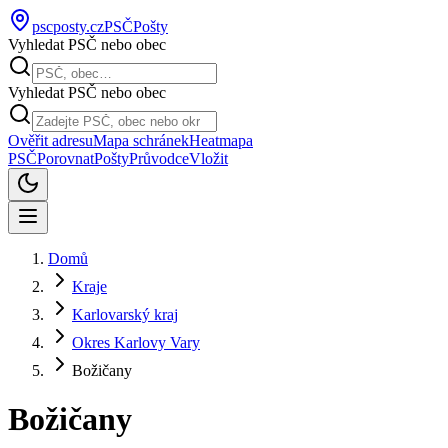
pscposty
.cz
PSČ
Pošty
Vyhledat PSČ nebo obec
Vyhledat PSČ nebo obec
Ověřit adresu
Mapa schránek
Heatmapa
PSČ
Porovnat
Pošty
Průvodce
Vložit
Domů
Kraje
Karlovarský kraj
Okres Karlovy Vary
Božičany
Božičany