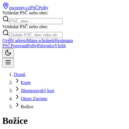
pscposty
.cz
PSČ
Pošty
Vyhledat PSČ nebo obec
Vyhledat PSČ nebo obec
Ověřit adresu
Mapa schránek
Heatmapa
PSČ
Porovnat
Pošty
Průvodce
Vložit
Domů
Kraje
Jihomoravský kraj
Okres Znojmo
Božice
Božice