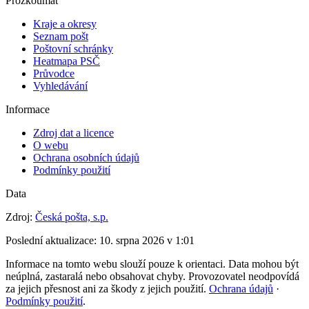
Prozkoumat
Kraje a okresy
Seznam pošt
Poštovní schránky
Heatmapa PSČ
Průvodce
Vyhledávání
Informace
Zdroj dat a licence
O webu
Ochrana osobních údajů
Podmínky použití
Data
Zdroj:
Česká pošta, s.p.
Poslední aktualizace:
10. srpna 2026 v 1:01
Informace na tomto webu slouží pouze k orientaci. Data mohou být
neúplná, zastaralá nebo obsahovat chyby. Provozovatel neodpovídá
za jejich přesnost ani za škody z jejich použití.
Ochrana údajů
·
Podmínky použití
.