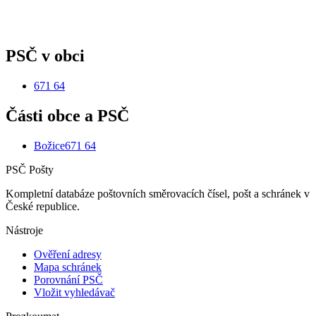
PSČ v obci
671 64
Části obce a PSČ
Božice
671 64
PSČ Pošty
Kompletní databáze poštovních směrovacích čísel, pošt a schránek v
České republice.
Nástroje
Ověření adresy
Mapa schránek
Porovnání PSČ
Vložit vyhledávač