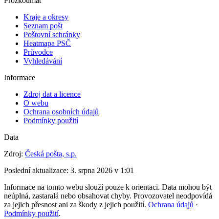
Prozkoumat
Kraje a okresy
Seznam pošt
Poštovní schránky
Heatmapa PSČ
Průvodce
Vyhledávání
Informace
Zdroj dat a licence
O webu
Ochrana osobních údajů
Podmínky použití
Data
Zdroj:
Česká pošta, s.p.
Poslední aktualizace:
3. srpna 2026 v 1:01
Informace na tomto webu slouží pouze k orientaci. Data mohou být
neúplná, zastaralá nebo obsahovat chyby. Provozovatel neodpovídá
za jejich přesnost ani za škody z jejich použití.
Ochrana údajů
·
Podmínky použití
.