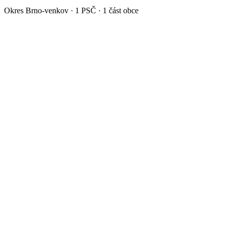
Okres
Brno-venkov
·
1
PSČ ·
1
část obce