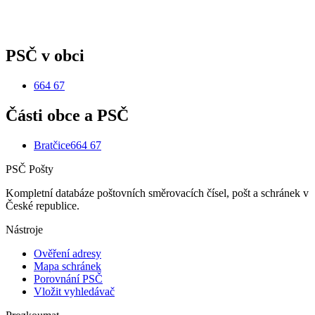
PSČ v obci
664 67
Části obce a PSČ
Bratčice
664 67
PSČ Pošty
Kompletní databáze poštovních směrovacích čísel, pošt a schránek v
České republice.
Nástroje
Ověření adresy
Mapa schránek
Porovnání PSČ
Vložit vyhledávač