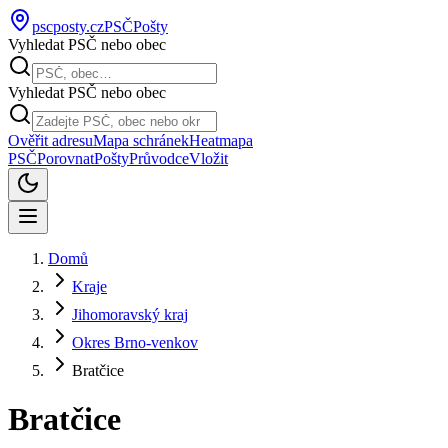
pscposty
.cz
PSČ
Pošty
Vyhledat PSČ nebo obec
Vyhledat PSČ nebo obec
Ověřit adresu
Mapa schránek
Heatmapa
PSČ
Porovnat
Pošty
Průvodce
Vložit
Domů
Kraje
Jihomoravský kraj
Okres Brno-venkov
Bratčice
Bratčice