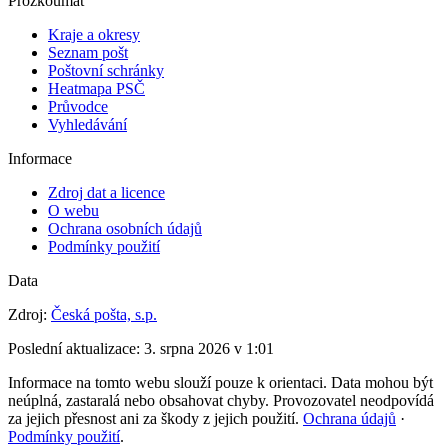
Prozkoumat
Kraje a okresy
Seznam pošt
Poštovní schránky
Heatmapa PSČ
Průvodce
Vyhledávání
Informace
Zdroj dat a licence
O webu
Ochrana osobních údajů
Podmínky použití
Data
Zdroj:
Česká pošta, s.p.
Poslední aktualizace:
3. srpna 2026 v 1:01
Informace na tomto webu slouží pouze k orientaci. Data mohou být
neúplná, zastaralá nebo obsahovat chyby. Provozovatel neodpovídá
za jejich přesnost ani za škody z jejich použití.
Ochrana údajů
·
Podmínky použití
.