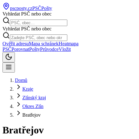
pscposty
.cz
PSČ
Pošty
Vyhledat PSČ nebo obec
Vyhledat PSČ nebo obec
Ověřit adresu
Mapa schránek
Heatmapa
PSČ
Porovnat
Pošty
Průvodce
Vložit
Domů
Kraje
Zlínský kraj
Okres Zlín
Bratřejov
Bratřejov