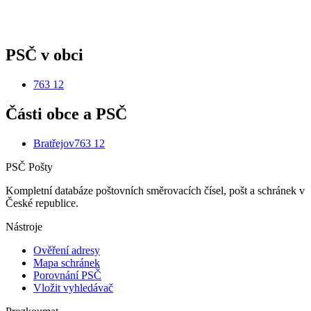
PSČ v obci
763 12
Části obce a PSČ
Bratřejov
763 12
PSČ Pošty
Kompletní databáze poštovních směrovacích čísel, pošt a schránek v
České republice.
Nástroje
Ověření adresy
Mapa schránek
Porovnání PSČ
Vložit vyhledávač