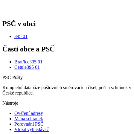
PSČ v obci
395 01
Části obce a PSČ
Bratřice
395 01
Cetule
395 01
PSČ Pošty
Kompletní databáze poštovních směrovacích čísel, pošt a schránek v
České republice.
Nástroje
Ověření adresy
Mapa schránek
Porovnání PSČ
Vložit vyhledávač