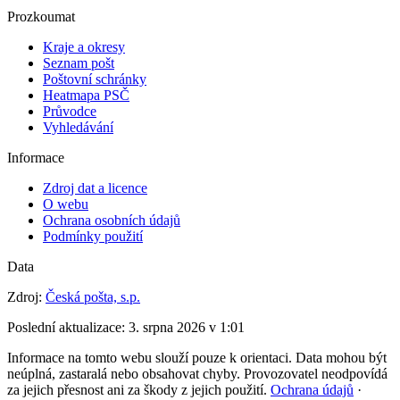
Prozkoumat
Kraje a okresy
Seznam pošt
Poštovní schránky
Heatmapa PSČ
Průvodce
Vyhledávání
Informace
Zdroj dat a licence
O webu
Ochrana osobních údajů
Podmínky použití
Data
Zdroj:
Česká pošta, s.p.
Poslední aktualizace:
3. srpna 2026 v 1:01
Informace na tomto webu slouží pouze k orientaci. Data mohou být
neúplná, zastaralá nebo obsahovat chyby. Provozovatel neodpovídá
za jejich přesnost ani za škody z jejich použití.
Ochrana údajů
·