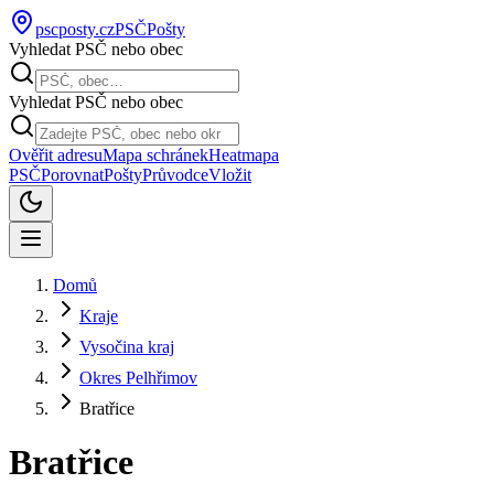
pscposty
.cz
PSČ
Pošty
Vyhledat PSČ nebo obec
Vyhledat PSČ nebo obec
Ověřit adresu
Mapa schránek
Heatmapa
PSČ
Porovnat
Pošty
Průvodce
Vložit
Domů
Kraje
Vysočina kraj
Okres Pelhřimov
Bratřice
Bratřice