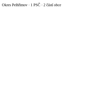
Okres
Pelhřimov
·
1
PSČ ·
2
částí obce