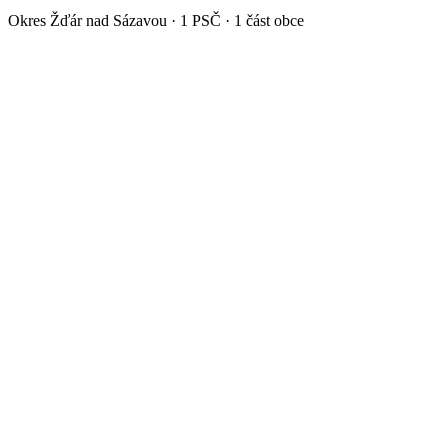
Okres
Žďár nad Sázavou
·
1
PSČ ·
1
část obce