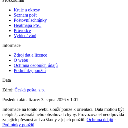
Prozkoumat
Kraje a okresy
Seznam pošt
Poštovní schránky
Heatmapa PSČ
Průvodce
Vyhledávání
Informace
Zdroj dat a licence
O webu
Ochrana osobních údajů
Podmínky použití
Data
Zdroj:
Česká pošta, s.p.
Poslední aktualizace:
3. srpna 2026 v 1:01
Informace na tomto webu slouží pouze k orientaci. Data mohou být
neúplná, zastaralá nebo obsahovat chyby. Provozovatel neodpovídá
za jejich přesnost ani za škody z jejich použití.
Ochrana údajů
·
Podmínky použití
.