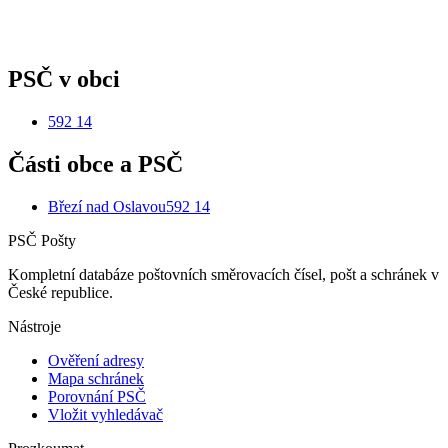
PSČ v obci
592 14
Části obce a PSČ
Březí nad Oslavou
592 14
PSČ Pošty
Kompletní databáze poštovních směrovacích čísel, pošt a schránek v
České republice.
Nástroje
Ověření adresy
Mapa schránek
Porovnání PSČ
Vložit vyhledávač