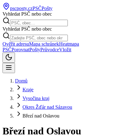
pscposty
.cz
PSČ
Pošty
Vyhledat PSČ nebo obec
Vyhledat PSČ nebo obec
Ověřit adresu
Mapa schránek
Heatmapa
PSČ
Porovnat
Pošty
Průvodce
Vložit
Domů
Kraje
Vysočina kraj
Okres Žďár nad Sázavou
Březí nad Oslavou
Březí nad Oslavou