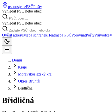
pscposty
.cz
PSČ
Pošty
Vyhledat PSČ nebo obec
Vyhledat PSČ nebo obec
Ověřit adresu
Mapa schránek
Heatmapa PSČ
Porovnat
Pošty
Průvodce
V
Domů
Kraje
Moravskoslezský kraj
Okres Bruntál
Břidličná
Břidličná