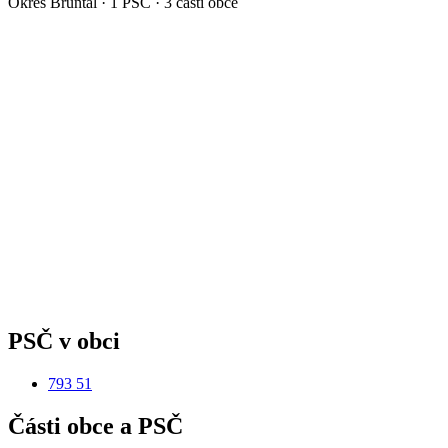
Okres
Bruntál
·
1
PSČ ·
3
částí obce
PSČ v obci
793 51
Části obce a PSČ