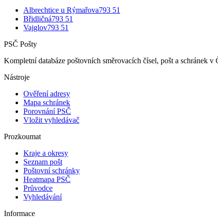
Albrechtice u Rýmařova
793 51
Břidličná
793 51
Vajglov
793 51
PSČ Pošty
Kompletní databáze poštovních směrovacích čísel, pošt a schránek v 
Nástroje
Ověření adresy
Mapa schránek
Porovnání PSČ
Vložit vyhledávač
Prozkoumat
Kraje a okresy
Seznam pošt
Poštovní schránky
Heatmapa PSČ
Průvodce
Vyhledávání
Informace