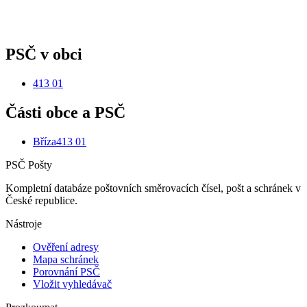
PSČ v obci
413 01
Části obce a PSČ
Bříza
413 01
PSČ Pošty
Kompletní databáze poštovních směrovacích čísel, pošt a schránek v
České republice.
Nástroje
Ověření adresy
Mapa schránek
Porovnání PSČ
Vložit vyhledávač