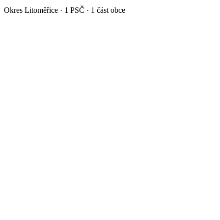
Okres
Litoměřice
·
1
PSČ ·
1
část obce