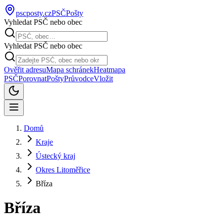
pscposty
.cz
PSČ
Pošty
Vyhledat PSČ nebo obec
Vyhledat PSČ nebo obec
Ověřit adresu
Mapa schránek
Heatmapa
PSČ
Porovnat
Pošty
Průvodce
Vložit
Domů
Kraje
Ústecký kraj
Okres Litoměřice
Bříza
Bříza