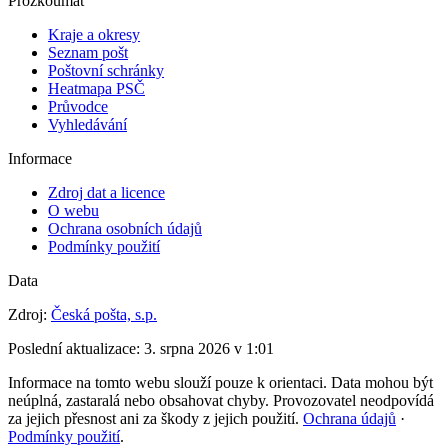
Prozkoumat
Kraje a okresy
Seznam pošt
Poštovní schránky
Heatmapa PSČ
Průvodce
Vyhledávání
Informace
Zdroj dat a licence
O webu
Ochrana osobních údajů
Podmínky použití
Data
Zdroj:
Česká pošta, s.p.
Poslední aktualizace:
3. srpna 2026 v 1:01
Informace na tomto webu slouží pouze k orientaci. Data mohou být
neúplná, zastaralá nebo obsahovat chyby. Provozovatel neodpovídá
za jejich přesnost ani za škody z jejich použití.
Ochrana údajů
·
Podmínky použití
.