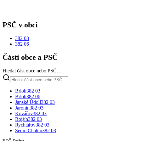
PSČ v obci
382 03
382 06
Části obce a PSČ
Hledat část obce nebo PSČ…
Brloh
382 03
Brloh
382 06
Janské Údolí
382 03
Jaronín
382 03
Kovářov
382 03
Rojšín
382 03
Rychtářov
382 03
Sedm Chalup
382 03