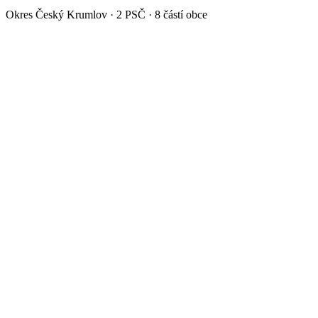
Okres
Český Krumlov
·
2
PSČ ·
8
částí obce