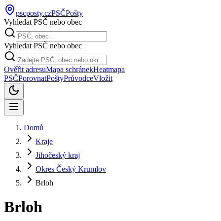
pscposty
.cz
PSČ
Pošty
Vyhledat PSČ nebo obec
Vyhledat PSČ nebo obec
Ověřit adresu
Mapa schránek
Heatmapa
PSČ
Porovnat
Pošty
Průvodce
Vložit
Domů
Kraje
Jihočeský kraj
Okres Český Krumlov
Brloh
Brloh