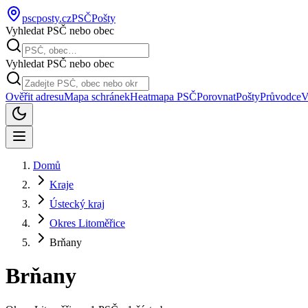
pscposty
.cz
PSČ
Pošty
Vyhledat PSČ nebo obec
Vyhledat PSČ nebo obec
Ověřit adresu
Mapa schránek
Heatmapa PSČ
Porovnat
Pošty
Průvodce
V
Domů
Kraje
Ústecký kraj
Okres Litoměřice
Brňany
Brňany