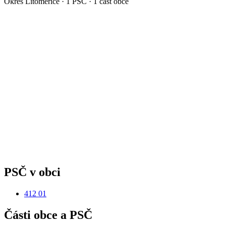
Okres
Litoměřice
·
1
PSČ ·
1
část obce
PSČ v obci
412 01
Části obce a PSČ