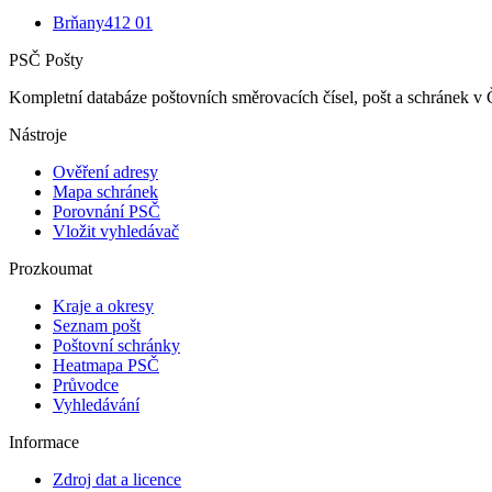
Brňany
412 01
PSČ Pošty
Kompletní databáze poštovních směrovacích čísel, pošt a schránek v 
Nástroje
Ověření adresy
Mapa schránek
Porovnání PSČ
Vložit vyhledávač
Prozkoumat
Kraje a okresy
Seznam pošt
Poštovní schránky
Heatmapa PSČ
Průvodce
Vyhledávání
Informace
Zdroj dat a licence