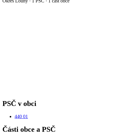
Okres
Louny
·
1
PSČ ·
1
část obce
PSČ v obci
440 01
Části obce a PSČ