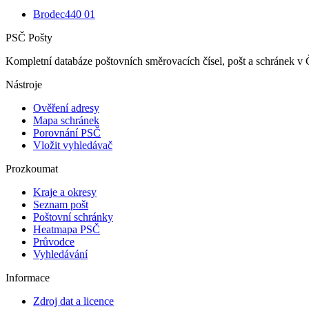
Brodec
440 01
PSČ Pošty
Kompletní databáze poštovních směrovacích čísel, pošt a schránek v 
Nástroje
Ověření adresy
Mapa schránek
Porovnání PSČ
Vložit vyhledávač
Prozkoumat
Kraje a okresy
Seznam pošt
Poštovní schránky
Heatmapa PSČ
Průvodce
Vyhledávání
Informace
Zdroj dat a licence