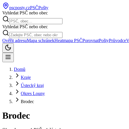
pscposty
.cz
PSČ
Pošty
Vyhledat PSČ nebo obec
Vyhledat PSČ nebo obec
Ověřit adresu
Mapa schránek
Heatmapa PSČ
Porovnat
Pošty
Průvodce
V
Domů
Kraje
Ústecký kraj
Okres Louny
Brodec
Brodec