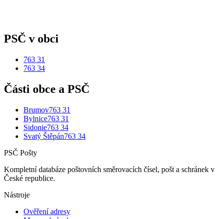
PSČ v obci
763 31
763 34
Části obce a PSČ
Brumov
763 31
Bylnice
763 31
Sidonie
763 34
Svatý Štěpán
763 34
PSČ Pošty
Kompletní databáze poštovních směrovacích čísel, pošt a schránek v
České republice.
Nástroje
Ověření adresy