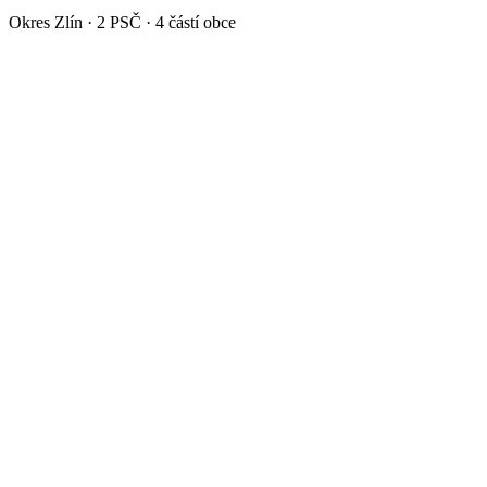
Okres
Zlín
·
2
PSČ ·
4
částí obce