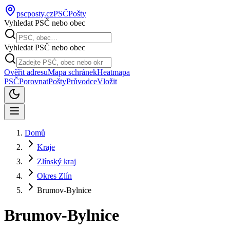
pscposty
.cz
PSČ
Pošty
Vyhledat PSČ nebo obec
Vyhledat PSČ nebo obec
Ověřit adresu
Mapa schránek
Heatmapa
PSČ
Porovnat
Pošty
Průvodce
Vložit
Domů
Kraje
Zlínský kraj
Okres Zlín
Brumov-Bylnice
Brumov-Bylnice