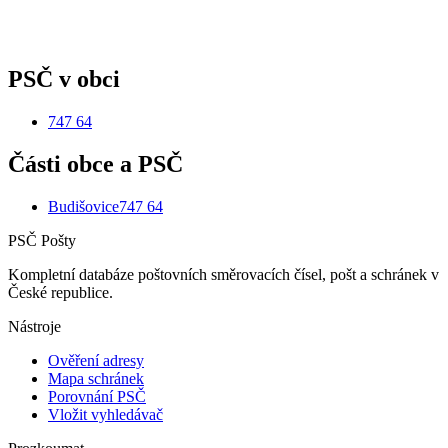
PSČ v obci
747 64
Části obce a PSČ
Budišovice
747 64
PSČ Pošty
Kompletní databáze poštovních směrovacích čísel, pošt a schránek v
České republice.
Nástroje
Ověření adresy
Mapa schránek
Porovnání PSČ
Vložit vyhledávač