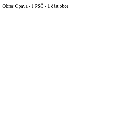
Okres
Opava
·
1
PSČ ·
1
část obce