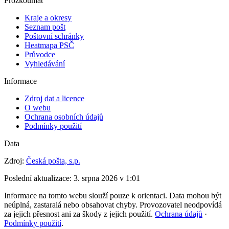
Prozkoumat
Kraje a okresy
Seznam pošt
Poštovní schránky
Heatmapa PSČ
Průvodce
Vyhledávání
Informace
Zdroj dat a licence
O webu
Ochrana osobních údajů
Podmínky použití
Data
Zdroj:
Česká pošta, s.p.
Poslední aktualizace:
3. srpna 2026 v 1:01
Informace na tomto webu slouží pouze k orientaci. Data mohou být
neúplná, zastaralá nebo obsahovat chyby. Provozovatel neodpovídá
za jejich přesnost ani za škody z jejich použití.
Ochrana údajů
·
Podmínky použití
.