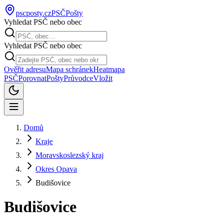
pscposty
.cz
PSČ
Pošty
Vyhledat PSČ nebo obec
Vyhledat PSČ nebo obec
Ověřit adresu
Mapa schránek
Heatmapa
PSČ
Porovnat
Pošty
Průvodce
Vložit
Domů
Kraje
Moravskoslezský kraj
Okres Opava
Budišovice
Budišovice