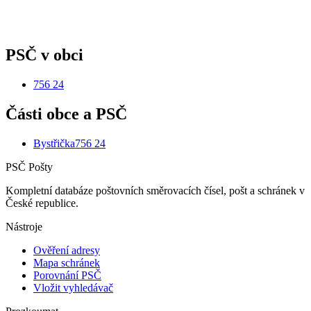
PSČ v obci
756 24
Části obce a PSČ
Bystřička
756 24
PSČ Pošty
Kompletní databáze poštovních směrovacích čísel, pošt a schránek v
České republice.
Nástroje
Ověření adresy
Mapa schránek
Porovnání PSČ
Vložit vyhledávač