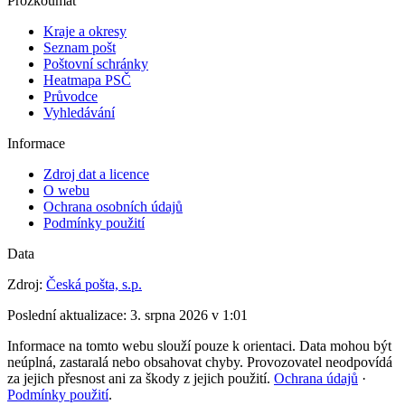
Prozkoumat
Kraje a okresy
Seznam pošt
Poštovní schránky
Heatmapa PSČ
Průvodce
Vyhledávání
Informace
Zdroj dat a licence
O webu
Ochrana osobních údajů
Podmínky použití
Data
Zdroj:
Česká pošta, s.p.
Poslední aktualizace:
3. srpna 2026 v 1:01
Informace na tomto webu slouží pouze k orientaci. Data mohou být
neúplná, zastaralá nebo obsahovat chyby. Provozovatel neodpovídá
za jejich přesnost ani za škody z jejich použití.
Ochrana údajů
·
Podmínky použití
.