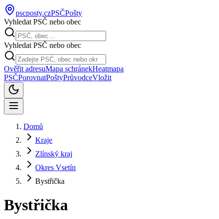
pscposty
.cz
PSČ
Pošty
Vyhledat PSČ nebo obec
Vyhledat PSČ nebo obec
Ověřit adresu
Mapa schránek
Heatmapa
PSČ
Porovnat
Pošty
Průvodce
Vložit
Domů
Kraje
Zlínský kraj
Okres Vsetín
Bystřička
Bystřička