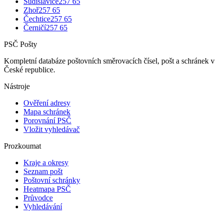
Sudislavice
257 65
Zhoř
257 65
Čechtice
257 65
Černičí
257 65
PSČ Pošty
Kompletní databáze poštovních směrovacích čísel, pošt a schránek v
České republice.
Nástroje
Ověření adresy
Mapa schránek
Porovnání PSČ
Vložit vyhledávač
Prozkoumat
Kraje a okresy
Seznam pošt
Poštovní schránky
Heatmapa PSČ
Průvodce
Vyhledávání