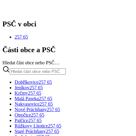
PSČ v obci
257 65
Části obce a PSČ
Hledat část obce nebo PSČ…
Dobříkovice
257 65
Jeníkov
257 65
Krčmy
257 65
Malá Paseka
257 65
Nakvasovice
257 65
Nové Práchňany
257 65
Otročice
257 65
Palčice
257 65
Růžkovy Lhotice
257 65
Staré Práchňany
257 65