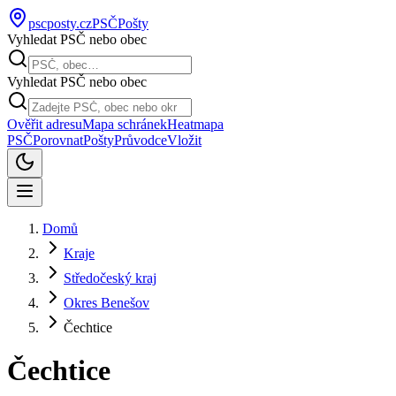
pscposty
.cz
PSČ
Pošty
Vyhledat PSČ nebo obec
Vyhledat PSČ nebo obec
Ověřit adresu
Mapa schránek
Heatmapa
PSČ
Porovnat
Pošty
Průvodce
Vložit
Domů
Kraje
Středočeský kraj
Okres Benešov
Čechtice
Čechtice