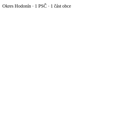
Okres
Hodonín
·
1
PSČ ·
1
část obce