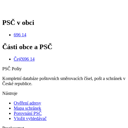
PSČ v obci
696 14
Části obce a PSČ
Čejč
696 14
PSČ Pošty
Kompletní databáze poštovních směrovacích čísel, pošt a schránek v
České republice.
Nástroje
Ověření adresy
Mapa schránek
Porovnání PSČ
Vložit vyhledávač