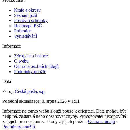
Prozkoumat
Kraje a okresy
Seznam pošt
Poštovní schránky
Heatmapa PSČ
Průvodce
Vyhledávání
Informace
Zdroj dat a licence
O webu
Ochrana osobních údajů
Podmínky použití
Data
Zdroj:
Česká pošta, s.p.
Poslední aktualizace:
3. srpna 2026 v 1:01
Informace na tomto webu slouží pouze k orientaci. Data mohou být
neúplná, zastaralá nebo obsahovat chyby. Provozovatel neodpovídá
za jejich přesnost ani za škody z jejich použití.
Ochrana údajů
·
Podmínky použití
.