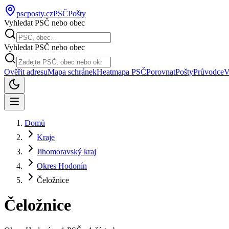
pscposty
.cz
PSČ
Pošty
Vyhledat PSČ nebo obec
Vyhledat PSČ nebo obec
Ověřit adresu
Mapa schránek
Heatmapa PSČ
Porovnat
Pošty
Průvodce
V
Domů
Kraje
Jihomoravský kraj
Okres Hodonín
Čeložnice
Čeložnice