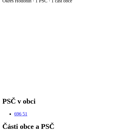
Okres
Hodonín
·
1
PSČ ·
1
část obce
PSČ v obci
696 51
Části obce a PSČ