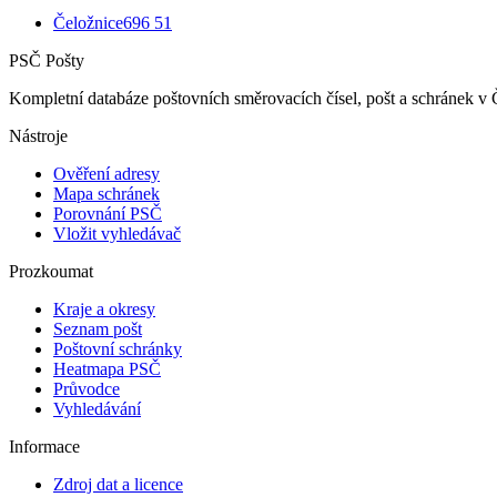
Čeložnice
696 51
PSČ Pošty
Kompletní databáze poštovních směrovacích čísel, pošt a schránek v 
Nástroje
Ověření adresy
Mapa schránek
Porovnání PSČ
Vložit vyhledávač
Prozkoumat
Kraje a okresy
Seznam pošt
Poštovní schránky
Heatmapa PSČ
Průvodce
Vyhledávání
Informace
Zdroj dat a licence