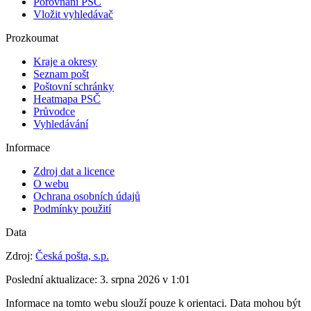
Porovnání PSČ
Vložit vyhledávač
Prozkoumat
Kraje a okresy
Seznam pošt
Poštovní schránky
Heatmapa PSČ
Průvodce
Vyhledávání
Informace
Zdroj dat a licence
O webu
Ochrana osobních údajů
Podmínky použití
Data
Zdroj:
Česká pošta, s.p.
Poslední aktualizace:
3. srpna 2026 v 1:01
Informace na tomto webu slouží pouze k orientaci. Data mohou být