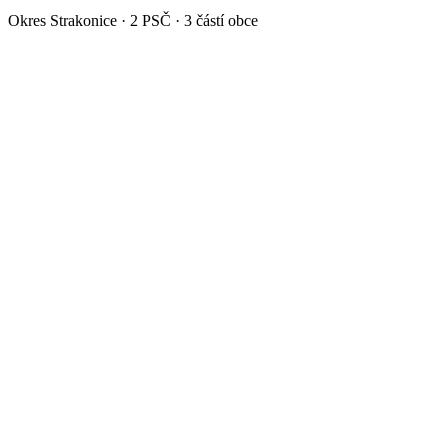
Okres
Strakonice
·
2
PSČ ·
3
částí obce