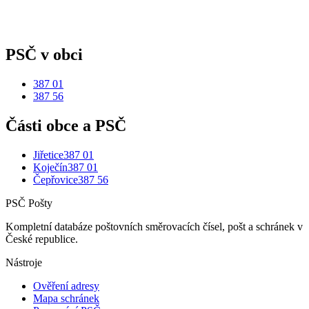
PSČ v obci
387 01
387 56
Části obce a PSČ
Jiřetice
387 01
Koječín
387 01
Čepřovice
387 56
PSČ Pošty
Kompletní databáze poštovních směrovacích čísel, pošt a schránek v
České republice.
Nástroje
Ověření adresy
Mapa schránek