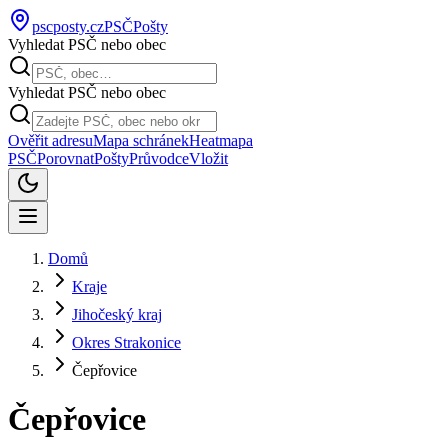
pscposty
.cz
PSČ
Pošty
Vyhledat PSČ nebo obec
Vyhledat PSČ nebo obec
Ověřit adresu
Mapa schránek
Heatmapa
PSČ
Porovnat
Pošty
Průvodce
Vložit
Domů
Kraje
Jihočeský kraj
Okres Strakonice
Čepřovice
Čepřovice