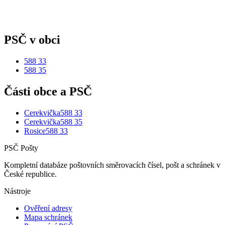
PSČ v obci
588 33
588 35
Části obce a PSČ
Cerekvička
588 33
Cerekvička
588 35
Rosice
588 33
PSČ Pošty
Kompletní databáze poštovních směrovacích čísel, pošt a schránek v
České republice.
Nástroje
Ověření adresy
Mapa schránek