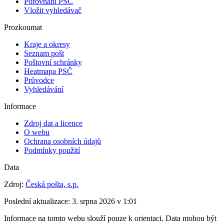
Porovnání PSČ
Vložit vyhledávač
Prozkoumat
Kraje a okresy
Seznam pošt
Poštovní schránky
Heatmapa PSČ
Průvodce
Vyhledávání
Informace
Zdroj dat a licence
O webu
Ochrana osobních údajů
Podmínky použití
Data
Zdroj:
Česká pošta, s.p.
Poslední aktualizace:
3. srpna 2026 v 1:01
Informace na tomto webu slouží pouze k orientaci. Data mohou být