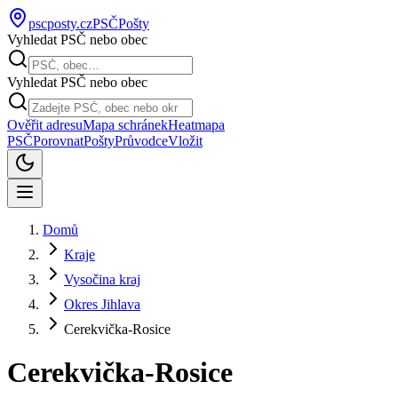
pscposty
.cz
PSČ
Pošty
Vyhledat PSČ nebo obec
Vyhledat PSČ nebo obec
Ověřit adresu
Mapa schránek
Heatmapa
PSČ
Porovnat
Pošty
Průvodce
Vložit
Domů
Kraje
Vysočina kraj
Okres Jihlava
Cerekvička-Rosice
Cerekvička-Rosice