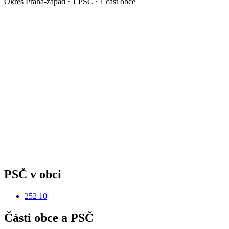
Okres
Praha-západ
·
1
PSČ ·
1
část obce
PSČ v obci
252 10
Části obce a PSČ