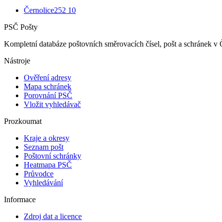
Černolice
252 10
PSČ Pošty
Kompletní databáze poštovních směrovacích čísel, pošt a schránek v 
Nástroje
Ověření adresy
Mapa schránek
Porovnání PSČ
Vložit vyhledávač
Prozkoumat
Kraje a okresy
Seznam pošt
Poštovní schránky
Heatmapa PSČ
Průvodce
Vyhledávání
Informace
Zdroj dat a licence