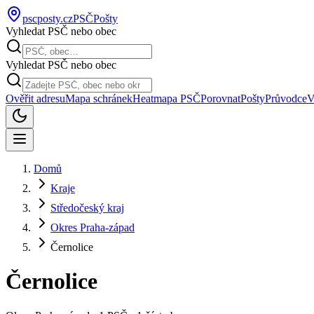
pscposty
.cz
PSČ
Pošty
Vyhledat PSČ nebo obec
Vyhledat PSČ nebo obec
Ověřit adresu
Mapa schránek
Heatmapa PSČ
Porovnat
Pošty
Průvodce
V
Domů
Kraje
Středočeský kraj
Okres Praha-západ
Černolice
Černolice