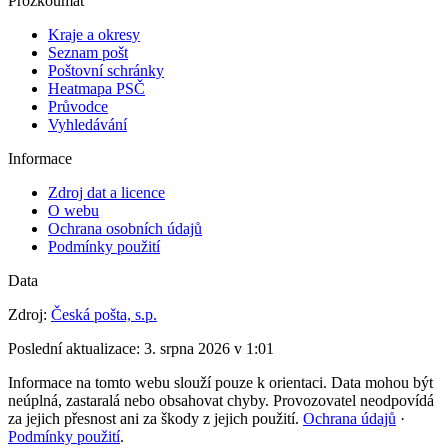
Prozkoumat
Kraje a okresy
Seznam pošt
Poštovní schránky
Heatmapa PSČ
Průvodce
Vyhledávání
Informace
Zdroj dat a licence
O webu
Ochrana osobních údajů
Podmínky použití
Data
Zdroj:
Česká pošta, s.p.
Poslední aktualizace:
3. srpna 2026 v 1:01
Informace na tomto webu slouží pouze k orientaci. Data mohou být
neúplná, zastaralá nebo obsahovat chyby. Provozovatel neodpovídá
za jejich přesnost ani za škody z jejich použití.
Ochrana údajů
·
Podmínky použití
.