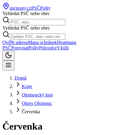
pscposty
.cz
PSČ
Pošty
Vyhledat PSČ nebo obec
Vyhledat PSČ nebo obec
Ověřit adresu
Mapa schránek
Heatmapa
PSČ
Porovnat
Pošty
Průvodce
Vložit
Domů
Kraje
Olomoucký kraj
Okres Olomouc
Červenka
Červenka