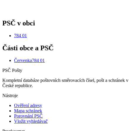
PSČ v obci
784 01
Části obce a PSČ
Červenka
784 01
PSČ Pošty
Kompletní databáze poštovních směrovacích čísel, pošt a schránek v
České republice.
Nástroje
Ověření adresy
Mapa schránek
Porovnání PSČ
Vložit vyhledávač