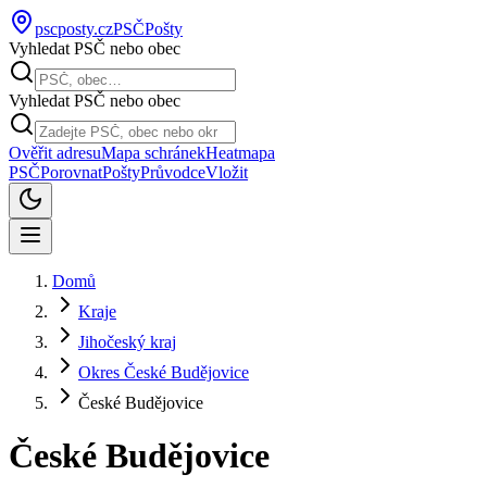
pscposty
.cz
PSČ
Pošty
Vyhledat PSČ nebo obec
Vyhledat PSČ nebo obec
Ověřit adresu
Mapa schránek
Heatmapa
PSČ
Porovnat
Pošty
Průvodce
Vložit
Domů
Kraje
Jihočeský kraj
Okres České Budějovice
České Budějovice
České Budějovice