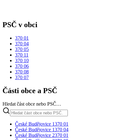
PSČ v obci
370 01
370 04
370 05
370 11
370 10
370 06
370 08
370 07
Části obce a PSČ
Hledat část obce nebo PSČ…
České Budějovice 1
370 01
České Budějovice 1
370 04
České Budějovice 2
370 01