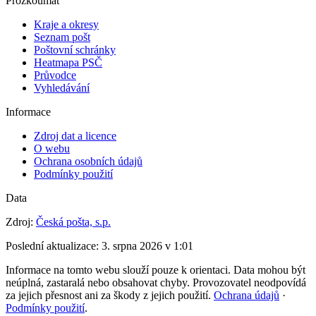
Prozkoumat
Kraje a okresy
Seznam pošt
Poštovní schránky
Heatmapa PSČ
Průvodce
Vyhledávání
Informace
Zdroj dat a licence
O webu
Ochrana osobních údajů
Podmínky použití
Data
Zdroj:
Česká pošta, s.p.
Poslední aktualizace:
3. srpna 2026 v 1:01
Informace na tomto webu slouží pouze k orientaci. Data mohou být
neúplná, zastaralá nebo obsahovat chyby. Provozovatel neodpovídá
za jejich přesnost ani za škody z jejich použití.
Ochrana údajů
·
Podmínky použití
.