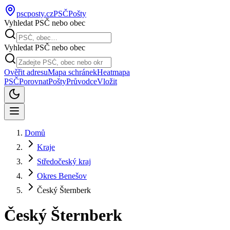
pscposty
.cz
PSČ
Pošty
Vyhledat PSČ nebo obec
Vyhledat PSČ nebo obec
Ověřit adresu
Mapa schránek
Heatmapa
PSČ
Porovnat
Pošty
Průvodce
Vložit
Domů
Kraje
Středočeský kraj
Okres Benešov
Český Šternberk
Český Šternberk