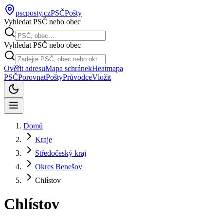
pscposty
.cz
PSČ
Pošty
Vyhledat PSČ nebo obec
Vyhledat PSČ nebo obec
Ověřit adresu
Mapa schránek
Heatmapa
PSČ
Porovnat
Pošty
Průvodce
Vložit
Domů
Kraje
Středočeský kraj
Okres Benešov
Chlístov
Chlístov