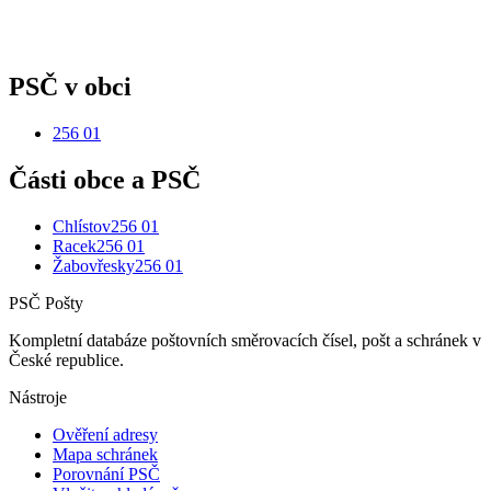
PSČ v obci
256 01
Části obce a PSČ
Chlístov
256 01
Racek
256 01
Žabovřesky
256 01
PSČ Pošty
Kompletní databáze poštovních směrovacích čísel, pošt a schránek v
České republice.
Nástroje
Ověření adresy
Mapa schránek
Porovnání PSČ