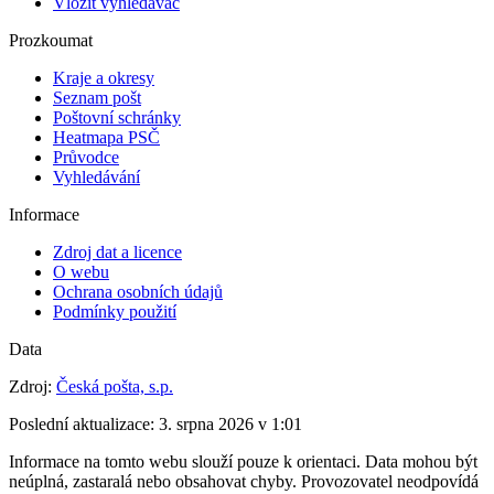
Vložit vyhledávač
Prozkoumat
Kraje a okresy
Seznam pošt
Poštovní schránky
Heatmapa PSČ
Průvodce
Vyhledávání
Informace
Zdroj dat a licence
O webu
Ochrana osobních údajů
Podmínky použití
Data
Zdroj:
Česká pošta, s.p.
Poslední aktualizace:
3. srpna 2026 v 1:01
Informace na tomto webu slouží pouze k orientaci. Data mohou být
neúplná, zastaralá nebo obsahovat chyby. Provozovatel neodpovídá