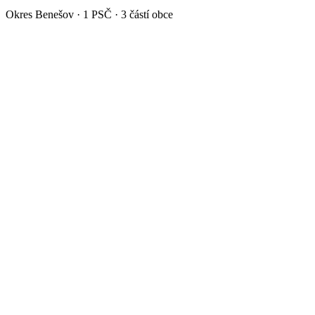
Okres
Benešov
·
1
PSČ ·
3
částí obce