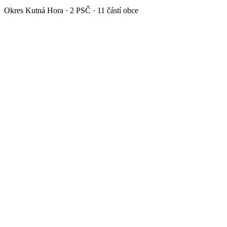
Okres
Kutná Hora
·
2
PSČ ·
11
částí obce