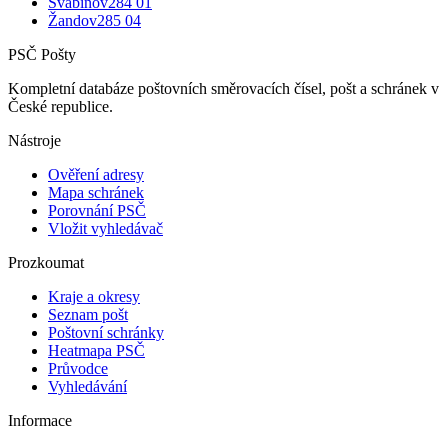
Švábínov
284 01
Žandov
285 04
PSČ Pošty
Kompletní databáze poštovních směrovacích čísel, pošt a schránek v
České republice.
Nástroje
Ověření adresy
Mapa schránek
Porovnání PSČ
Vložit vyhledávač
Prozkoumat
Kraje a okresy
Seznam pošt
Poštovní schránky
Heatmapa PSČ
Průvodce
Vyhledávání
Informace