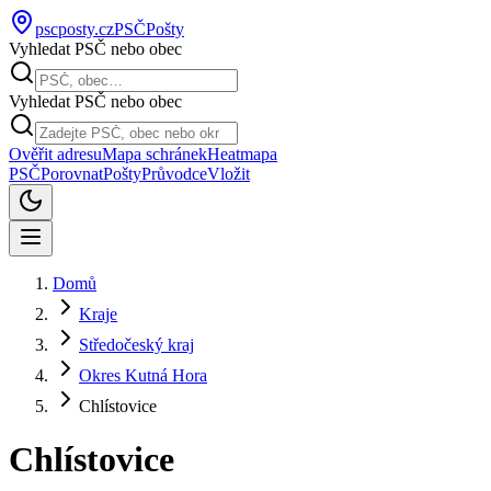
pscposty
.cz
PSČ
Pošty
Vyhledat PSČ nebo obec
Vyhledat PSČ nebo obec
Ověřit adresu
Mapa schránek
Heatmapa
PSČ
Porovnat
Pošty
Průvodce
Vložit
Domů
Kraje
Středočeský kraj
Okres Kutná Hora
Chlístovice
Chlístovice