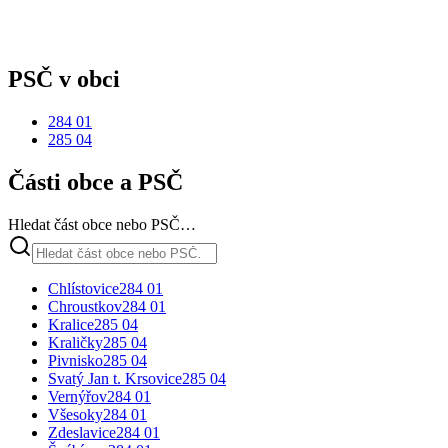
PSČ v obci
284 01
285 04
Části obce a PSČ
Hledat část obce nebo PSČ…
Chlístovice
284 01
Chroustkov
284 01
Kralice
285 04
Kraličky
285 04
Pivnisko
285 04
Svatý Jan t. Krsovice
285 04
Vernýřov
284 01
Všesoky
284 01
Zdeslavice
284 01