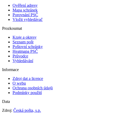
Ověření adresy
Mapa schránek
Porovnání PSČ
Vložit vyhledávač
Prozkoumat
Kraje a okresy
Seznam pošt
Poštovní schránky
Heatmapa PSČ
Průvodce
Vyhledávání
Informace
Zdroj dat a licence
O webu
Ochrana osobních údajů
Podmínky použití
Data
Zdroj:
Česká pošta, s.p.