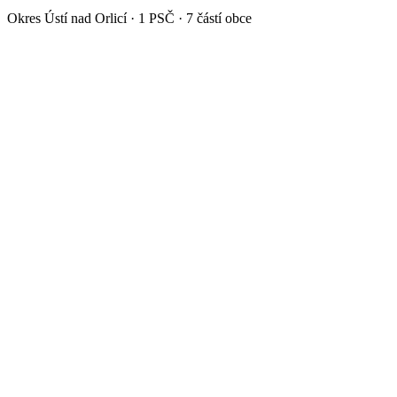
Okres
Ústí nad Orlicí
·
1
PSČ ·
7
částí obce