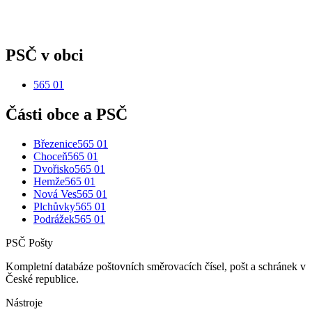
PSČ v obci
565 01
Části obce a PSČ
Březenice
565 01
Choceň
565 01
Dvořisko
565 01
Hemže
565 01
Nová Ves
565 01
Plchůvky
565 01
Podrážek
565 01
PSČ Pošty
Kompletní databáze poštovních směrovacích čísel, pošt a schránek v
České republice.
Nástroje