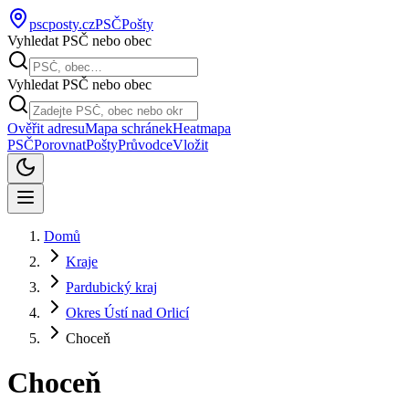
pscposty
.cz
PSČ
Pošty
Vyhledat PSČ nebo obec
Vyhledat PSČ nebo obec
Ověřit adresu
Mapa schránek
Heatmapa
PSČ
Porovnat
Pošty
Průvodce
Vložit
Domů
Kraje
Pardubický kraj
Okres Ústí nad Orlicí
Choceň
Choceň