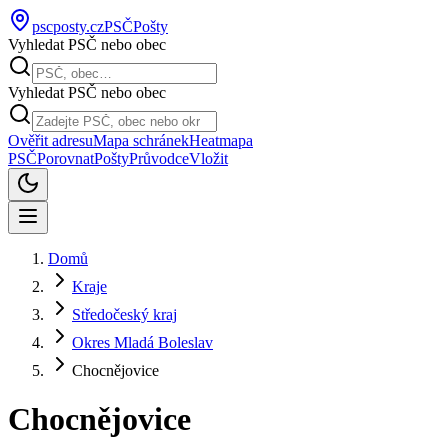
pscposty
.cz
PSČ
Pošty
Vyhledat PSČ nebo obec
Vyhledat PSČ nebo obec
Ověřit adresu
Mapa schránek
Heatmapa
PSČ
Porovnat
Pošty
Průvodce
Vložit
Domů
Kraje
Středočeský kraj
Okres Mladá Boleslav
Chocnějovice
Chocnějovice