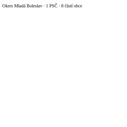
Okres
Mladá Boleslav
·
1
PSČ ·
8
částí obce