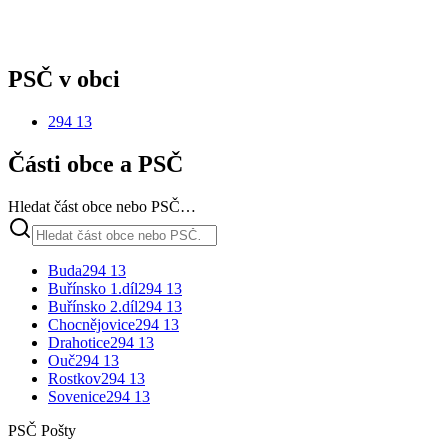
PSČ v obci
294 13
Části obce a PSČ
Hledat část obce nebo PSČ…
Buda
294 13
Buřínsko 1.díl
294 13
Buřínsko 2.díl
294 13
Chocnějovice
294 13
Drahotice
294 13
Ouč
294 13
Rostkov
294 13
Sovenice
294 13
PSČ Pošty