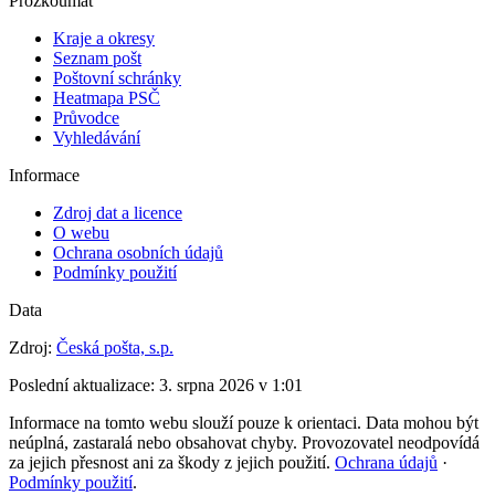
Prozkoumat
Kraje a okresy
Seznam pošt
Poštovní schránky
Heatmapa PSČ
Průvodce
Vyhledávání
Informace
Zdroj dat a licence
O webu
Ochrana osobních údajů
Podmínky použití
Data
Zdroj:
Česká pošta, s.p.
Poslední aktualizace:
3. srpna 2026 v 1:01
Informace na tomto webu slouží pouze k orientaci. Data mohou být
neúplná, zastaralá nebo obsahovat chyby. Provozovatel neodpovídá
za jejich přesnost ani za škody z jejich použití.
Ochrana údajů
·
Podmínky použití
.