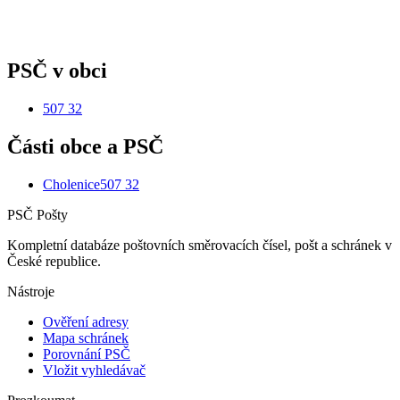
PSČ v obci
507 32
Části obce a PSČ
Cholenice
507 32
PSČ Pošty
Kompletní databáze poštovních směrovacích čísel, pošt a schránek v
České republice.
Nástroje
Ověření adresy
Mapa schránek
Porovnání PSČ
Vložit vyhledávač