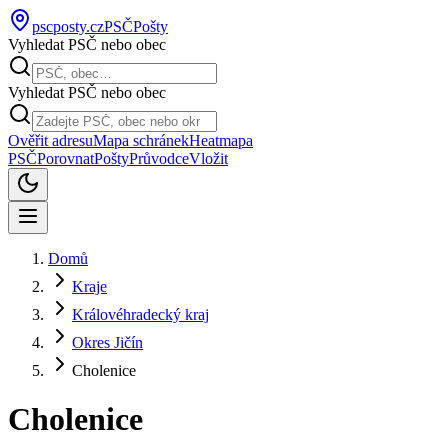
pscposty
.cz
PSČ
Pošty
Vyhledat PSČ nebo obec
Vyhledat PSČ nebo obec
Ověřit adresu
Mapa schránek
Heatmapa
PSČ
Porovnat
Pošty
Průvodce
Vložit
Domů
Kraje
Královéhradecký kraj
Okres Jičín
Cholenice
Cholenice