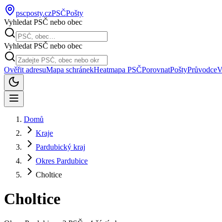
pscposty
.cz
PSČ
Pošty
Vyhledat PSČ nebo obec
Vyhledat PSČ nebo obec
Ověřit adresu
Mapa schránek
Heatmapa PSČ
Porovnat
Pošty
Průvodce
V
Domů
Kraje
Pardubický kraj
Okres Pardubice
Choltice
Choltice