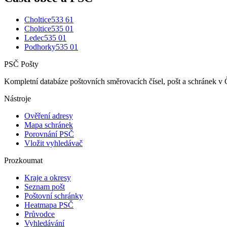
Choltice
533 61
Choltice
535 01
Ledec
535 01
Podhorky
535 01
PSČ Pošty
Kompletní databáze poštovních směrovacích čísel, pošt a schránek v 
Nástroje
Ověření adresy
Mapa schránek
Porovnání PSČ
Vložit vyhledávač
Prozkoumat
Kraje a okresy
Seznam pošt
Poštovní schránky
Heatmapa PSČ
Průvodce
Vyhledávání