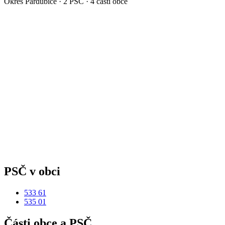
Okres
Pardubice
·
2
PSČ ·
4
částí obce
PSČ v obci
533 61
535 01
Části obce a PSČ