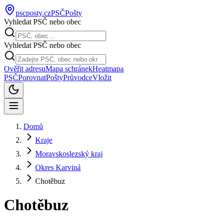
pscposty
.cz
PSČ
Pošty
Vyhledat PSČ nebo obec
Vyhledat PSČ nebo obec
Ověřit adresu
Mapa schránek
Heatmapa
PSČ
Porovnat
Pošty
Průvodce
Vložit
Domů
Kraje
Moravskoslezský kraj
Okres Karviná
Chotěbuz
Chotěbuz