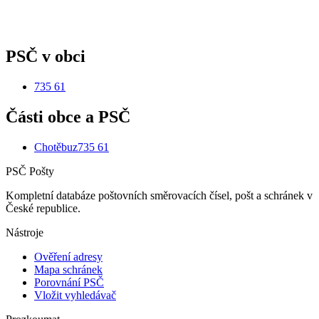
PSČ v obci
735 61
Části obce a PSČ
Chotěbuz
735 61
PSČ Pošty
Kompletní databáze poštovních směrovacích čísel, pošt a schránek v
České republice.
Nástroje
Ověření adresy
Mapa schránek
Porovnání PSČ
Vložit vyhledávač