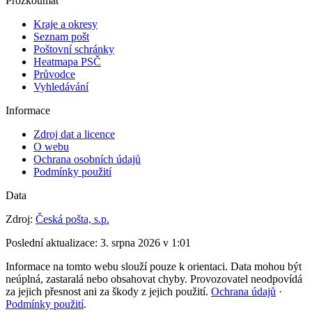
Prozkoumat
Kraje a okresy
Seznam pošt
Poštovní schránky
Heatmapa PSČ
Průvodce
Vyhledávání
Informace
Zdroj dat a licence
O webu
Ochrana osobních údajů
Podmínky použití
Data
Zdroj:
Česká pošta, s.p.
Poslední aktualizace:
3. srpna 2026 v 1:01
Informace na tomto webu slouží pouze k orientaci. Data mohou být
neúplná, zastaralá nebo obsahovat chyby. Provozovatel neodpovídá
za jejich přesnost ani za škody z jejich použití.
Ochrana údajů
·
Podmínky použití
.