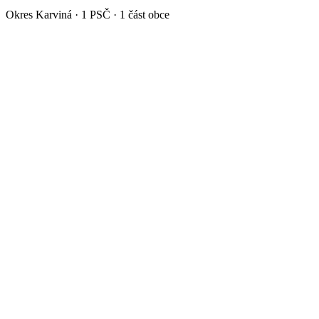
Okres
Karviná
·
1
PSČ ·
1
část obce