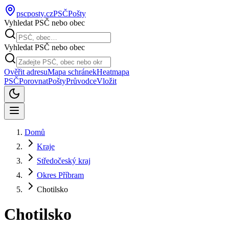
pscposty
.cz
PSČ
Pošty
Vyhledat PSČ nebo obec
Vyhledat PSČ nebo obec
Ověřit adresu
Mapa schránek
Heatmapa
PSČ
Porovnat
Pošty
Průvodce
Vložit
Domů
Kraje
Středočeský kraj
Okres Příbram
Chotilsko
Chotilsko