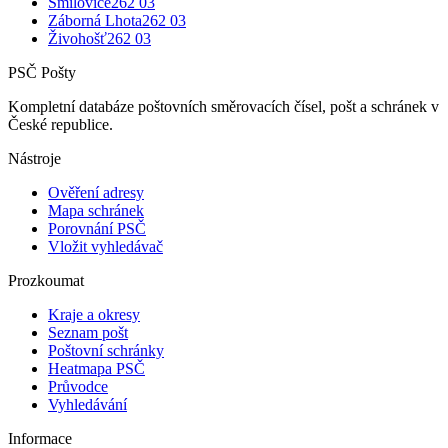
Smilovice
262 03
Záborná Lhota
262 03
Živohošť
262 03
PSČ Pošty
Kompletní databáze poštovních směrovacích čísel, pošt a schránek v
České republice.
Nástroje
Ověření adresy
Mapa schránek
Porovnání PSČ
Vložit vyhledávač
Prozkoumat
Kraje a okresy
Seznam pošt
Poštovní schránky
Heatmapa PSČ
Průvodce
Vyhledávání
Informace