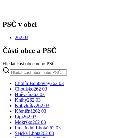
PSČ v obci
262 03
Části obce a PSČ
Hledat část obce nebo PSČ…
Cholín-Boubovny
262 03
Chotilsko
262 03
Hněvšín
262 03
Knihy
262 03
Kobylníky
262 03
Křeničná
262 03
Lipí
262 03
Mokrsko
262 03
Prostřední Lhota
262 03
Sejcká Lhota
262 03