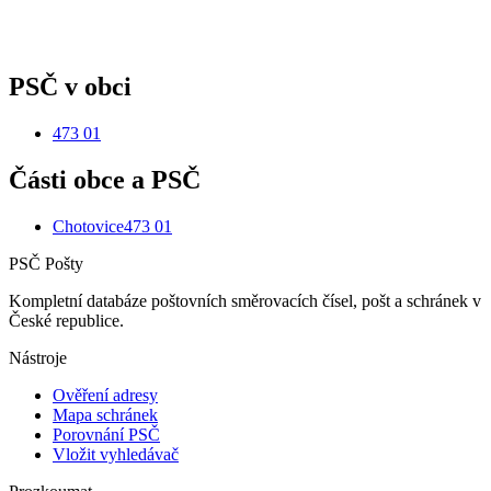
PSČ v obci
473 01
Části obce a PSČ
Chotovice
473 01
PSČ Pošty
Kompletní databáze poštovních směrovacích čísel, pošt a schránek v
České republice.
Nástroje
Ověření adresy
Mapa schránek
Porovnání PSČ
Vložit vyhledávač