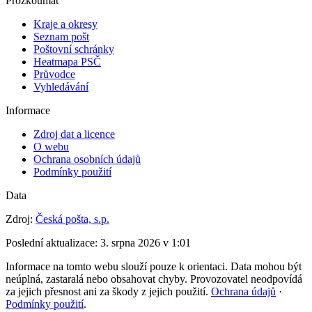
Prozkoumat
Kraje a okresy
Seznam pošt
Poštovní schránky
Heatmapa PSČ
Průvodce
Vyhledávání
Informace
Zdroj dat a licence
O webu
Ochrana osobních údajů
Podmínky použití
Data
Zdroj:
Česká pošta, s.p.
Poslední aktualizace:
3. srpna 2026 v 1:01
Informace na tomto webu slouží pouze k orientaci. Data mohou být
neúplná, zastaralá nebo obsahovat chyby. Provozovatel neodpovídá
za jejich přesnost ani za škody z jejich použití.
Ochrana údajů
·
Podmínky použití
.