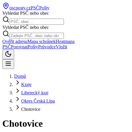
pscposty
.cz
PSČ
Pošty
Vyhledat PSČ nebo obec
Vyhledat PSČ nebo obec
Ověřit adresu
Mapa schránek
Heatmapa
PSČ
Porovnat
Pošty
Průvodce
Vložit
Domů
Kraje
Liberecký kraj
Okres Česká Lípa
Chotovice
Chotovice