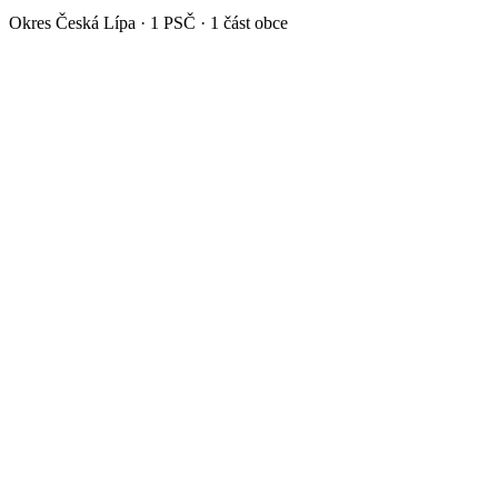
Okres
Česká Lípa
·
1
PSČ ·
1
část obce