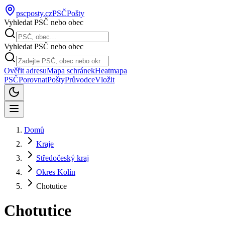
pscposty
.cz
PSČ
Pošty
Vyhledat PSČ nebo obec
Vyhledat PSČ nebo obec
Ověřit adresu
Mapa schránek
Heatmapa
PSČ
Porovnat
Pošty
Průvodce
Vložit
Domů
Kraje
Středočeský kraj
Okres Kolín
Chotutice
Chotutice