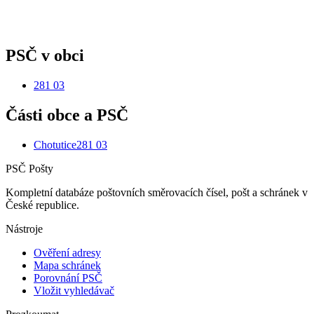
PSČ v obci
281 03
Části obce a PSČ
Chotutice
281 03
PSČ Pošty
Kompletní databáze poštovních směrovacích čísel, pošt a schránek v
České republice.
Nástroje
Ověření adresy
Mapa schránek
Porovnání PSČ
Vložit vyhledávač