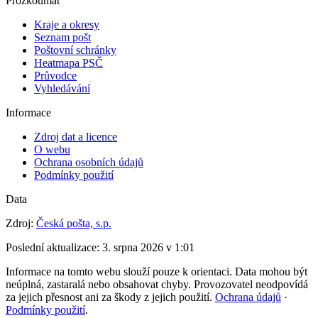
Prozkoumat
Kraje a okresy
Seznam pošt
Poštovní schránky
Heatmapa PSČ
Průvodce
Vyhledávání
Informace
Zdroj dat a licence
O webu
Ochrana osobních údajů
Podmínky použití
Data
Zdroj:
Česká pošta, s.p.
Poslední aktualizace:
3. srpna 2026 v 1:01
Informace na tomto webu slouží pouze k orientaci. Data mohou být
neúplná, zastaralá nebo obsahovat chyby. Provozovatel neodpovídá
za jejich přesnost ani za škody z jejich použití.
Ochrana údajů
·
Podmínky použití
.