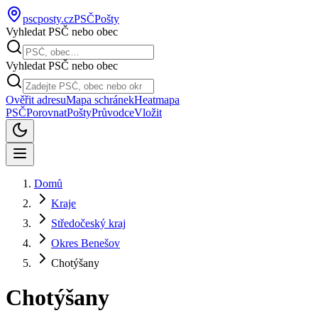
pscposty
.cz
PSČ
Pošty
Vyhledat PSČ nebo obec
Vyhledat PSČ nebo obec
Ověřit adresu
Mapa schránek
Heatmapa
PSČ
Porovnat
Pošty
Průvodce
Vložit
Domů
Kraje
Středočeský kraj
Okres Benešov
Chotýšany
Chotýšany