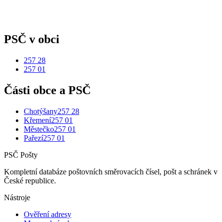
PSČ v obci
257 28
257 01
Části obce a PSČ
Chotýšany
257 28
Křemení
257 01
Městečko
257 01
Pařezí
257 01
PSČ Pošty
Kompletní databáze poštovních směrovacích čísel, pošt a schránek v
České republice.
Nástroje
Ověření adresy