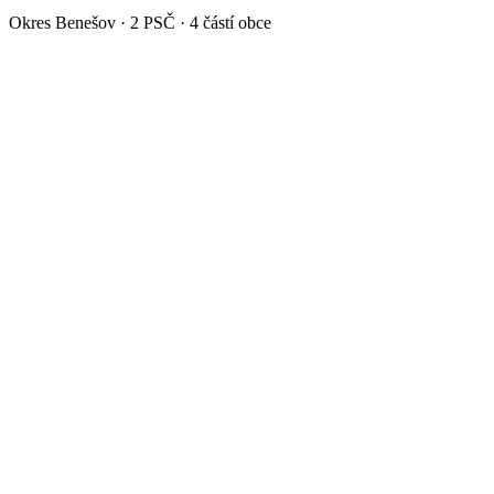
Okres
Benešov
·
2
PSČ ·
4
částí obce