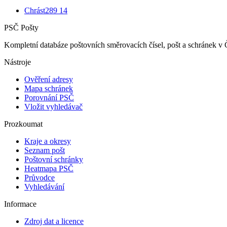
Chrást
289 14
PSČ Pošty
Kompletní databáze poštovních směrovacích čísel, pošt a schránek v 
Nástroje
Ověření adresy
Mapa schránek
Porovnání PSČ
Vložit vyhledávač
Prozkoumat
Kraje a okresy
Seznam pošt
Poštovní schránky
Heatmapa PSČ
Průvodce
Vyhledávání
Informace
Zdroj dat a licence