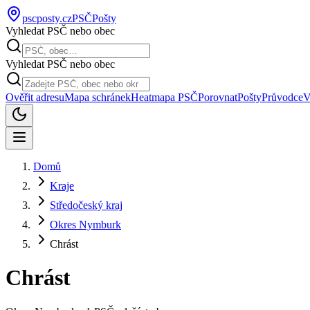
pscposty
.cz
PSČ
Pošty
Vyhledat PSČ nebo obec
Vyhledat PSČ nebo obec
Ověřit adresu
Mapa schránek
Heatmapa PSČ
Porovnat
Pošty
Průvodce
V
Domů
Kraje
Středočeský kraj
Okres Nymburk
Chrást
Chrást