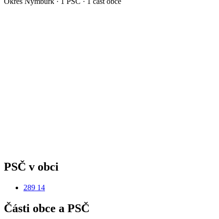
Okres
Nymburk
·
1
PSČ ·
1
část obce
PSČ v obci
289 14
Části obce a PSČ