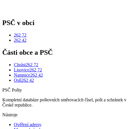
PSČ v obci
262 72
262 42
Části obce a PSČ
Chrást
262 72
Lisovice
262 72
Namnice
262 42
Oslí
262 42
PSČ Pošty
Kompletní databáze poštovních směrovacích čísel, pošt a schránek v
České republice.
Nástroje
Ověření adresy