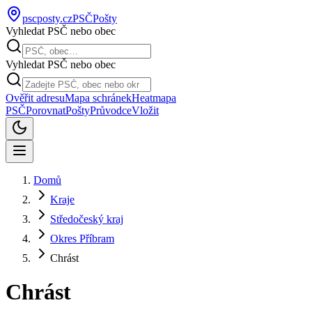
pscposty
.cz
PSČ
Pošty
Vyhledat PSČ nebo obec
Vyhledat PSČ nebo obec
Ověřit adresu
Mapa schránek
Heatmapa
PSČ
Porovnat
Pošty
Průvodce
Vložit
Domů
Kraje
Středočeský kraj
Okres Příbram
Chrást
Chrást