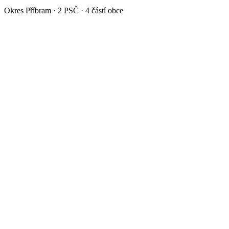
Okres
Příbram
·
2
PSČ ·
4
částí obce