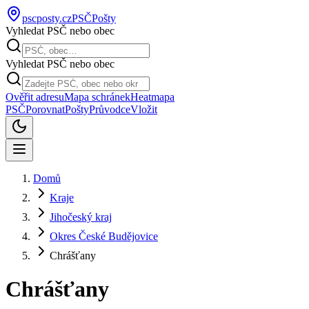
pscposty
.cz
PSČ
Pošty
Vyhledat PSČ nebo obec
Vyhledat PSČ nebo obec
Ověřit adresu
Mapa schránek
Heatmapa
PSČ
Porovnat
Pošty
Průvodce
Vložit
Domů
Kraje
Jihočeský kraj
Okres České Budějovice
Chrášťany
Chrášťany