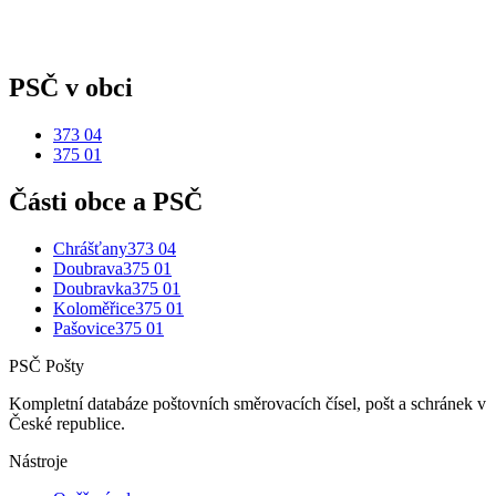
PSČ v obci
373 04
375 01
Části obce a PSČ
Chrášťany
373 04
Doubrava
375 01
Doubravka
375 01
Koloměřice
375 01
Pašovice
375 01
PSČ Pošty
Kompletní databáze poštovních směrovacích čísel, pošt a schránek v
České republice.
Nástroje