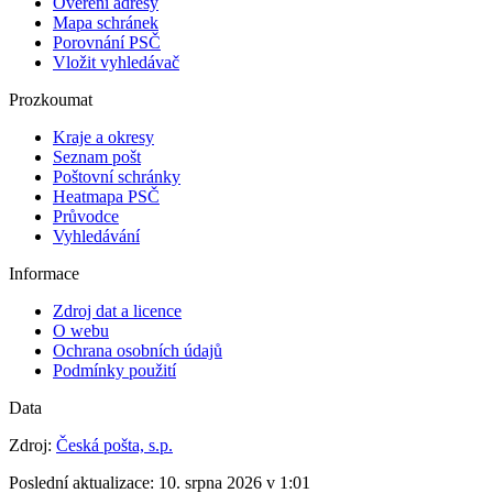
Ověření adresy
Mapa schránek
Porovnání PSČ
Vložit vyhledávač
Prozkoumat
Kraje a okresy
Seznam pošt
Poštovní schránky
Heatmapa PSČ
Průvodce
Vyhledávání
Informace
Zdroj dat a licence
O webu
Ochrana osobních údajů
Podmínky použití
Data
Zdroj:
Česká pošta, s.p.
Poslední aktualizace:
10. srpna 2026 v 1:01